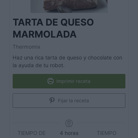
TARTA DE QUESO
MARMOLADA
Thermomix
Haz una rica tarta de queso y chocolate con
la ayuda de tu robot.
Imprimir receta
Fijar la receta
horas
TIEMPO DE
4
horas
TIEMPO