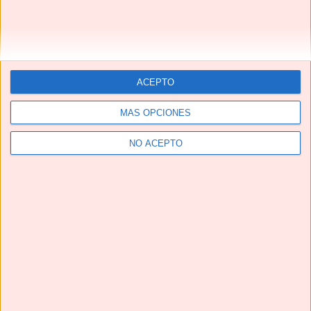
abrazo 🤗
Cargando...
Responder
ACEPTO
MÁS OPCIONES
No solo recetas
NO ACEPTO
16/11/2021 a las 21:05
Gracias Maribel! Un abrazo.
Cargando...
Responder