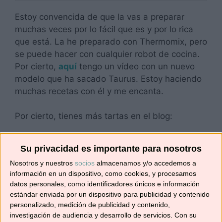
Estoy convencida de que la vas a preparar
muchas veces por lo fácil que es y por lo rica
que está. La he preparado con Thermomix, pero
se puede hacer con cualquier robot de cocina.
Por cierto,
aquí
tengo un vídeo con un nuevo
modelo que ha sacado Taurus. Estoy haciendo
muchas recetas con él y me encanta.
Por cierto, tienes más tartas en el blog:
Su privacidad es importante para nosotros
Nosotros y nuestros
socios
almacenamos y/o accedemos a
información en un dispositivo, como cookies, y procesamos
datos personales, como identificadores únicos e información
estándar enviada por un dispositivo para publicidad y contenido
personalizado, medición de publicidad y contenido,
investigación de audiencia y desarrollo de servicios.
Con su