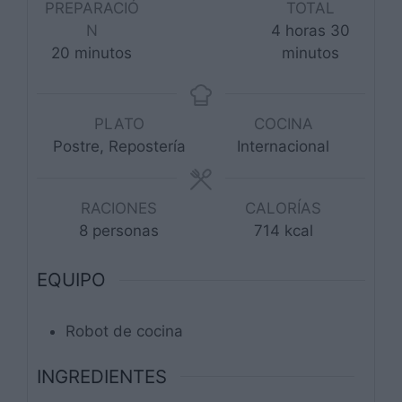
PREPARACIÓ
TOTAL
horas
minuto
N
4
horas
30
minutos
20
minutos
minutos
PLATO
COCINA
Postre, Repostería
Internacional
RACIONES
CALORÍAS
8
personas
714
kcal
EQUIPO
Robot de cocina
INGREDIENTES