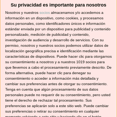
crema fría de colinabo, hinojo y manzana
Su privacidad es importante para nosotros
Nosotros y nuestros
socios
almacenamos y/o accedemos a
información en un dispositivo, como cookies, y procesamos
Debo confesar que nunca había visto este
datos personales, como identificadores únicos e información
vegetal en ninguna tienda, pero últimamente
estándar enviada por un dispositivo para publicidad y contenido
personalizado, medición de publicidad y contenido,
me están enviando para probar algunos
investigación de audiencia y desarrollo de servicios.
Con su
productos de Green Carrot Micro Farm, una
permiso, nosotros y nuestros socios podemos utilizar datos de
empresa de cultivo propio 100% local, natural y
localización geográfica precisa e identificación mediante las
regenerativo, así que decidí probarlo en crema
características de dispositivos. Puede hacer clic para otorgarnos
y nos gustó mucho esta combinación con el
su consentimiento a nosotros y a nuestros 1019 socios para
que llevemos a cabo el procesamiento previamente descrito. De
hinojo y la manzana.
forma alternativa, puede hacer clic para denegar su
consentimiento o acceder a información más detallada y
Y tú ¿lo has probado alguna vez? en otros
cambiar sus preferencias antes de otorgar su consentimiento.
países es muy habitual, pero en España no
Tenga en cuenta que algún procesamiento de sus datos
tanto, al menos donde yo vivo.
personales puede no requerir de su consentimiento, pero usted
tiene el derecho de rechazar tal procesamiento. Sus
preferencias se aplicarán solo a este sitio web. Puede cambiar
Espero que la próxima vez que vayas a la
sus preferencias o retirar su consentimiento en cualquier
verdulería, preguntes a ver si tienen
colinabo
y
momento volviendo a este sitio y haciendo clic en el botón