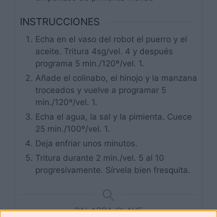
INSTRUCCIONES
Echa en el vaso del robot el puerro y el
aceite. Tritura 4sg/vel. 4 y después
programa 5 min./120º/vel. 1.
Añade el colinabo, el hinojo y la manzana
troceados y vuelve a programar 5
min./120º/vel. 1.
Echa el agua, la sal y la pimienta. Cuece
25 min./100º/vel. 1.
Deja enfriar unos minutos.
Tritura durante 2 min./vel. 5 al 10
progresivamente. Sírvela bien fresquita.
PALABRA CLAVE