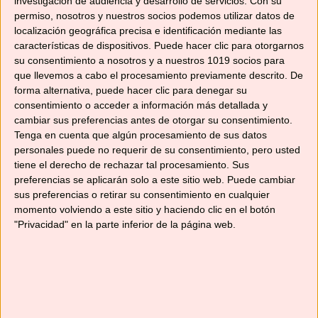
investigación de audiencia y desarrollo de servicios.
Con su
permiso, nosotros y nuestros socios podemos utilizar datos de
localización geográfica precisa e identificación mediante las
Categorías
Recetas con Thermomix
,
Recetas de postres
características de dispositivos. Puede hacer clic para otorgarnos
y dulces
su consentimiento a nosotros y a nuestros 1019 socios para
Etiquetas
que llevemos a cabo el procesamiento previamente descrito. De
biscuits rosés
,
cocina francesa
,
cocina
forma alternativa, puede hacer clic para denegar su
internacional
,
galletas
,
galletas caseras
,
consentimiento o acceder a información más detallada y
Navidad
,
robot de cocina
,
Tm31
,
Tm5
,
TM6
cambiar sus preferencias antes de otorgar su consentimiento.
Tenga en cuenta que algún procesamiento de sus datos
10 comentarios
personales puede no requerir de su consentimiento, pero usted
tiene el derecho de rechazar tal procesamiento. Sus
preferencias se aplicarán solo a este sitio web. Puede cambiar
sus preferencias o retirar su consentimiento en cualquier
momento volviendo a este sitio y haciendo clic en el botón
Categorías
"Privacidad" en la parte inferior de la página web.
Categorías