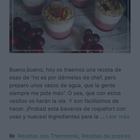
Bueno,bueno, hoy os traemos una receta de
esas de “no es por dármelas de chef, pero
preparo unos vasos de agua, que la gente
siempre me pide más”. O sea, que con estos
vasitos os harán la ola. Y son facilísimos de
hacer. ¡Probad esta bavarois de roquefort con
uvas y nueces! Ingredientes para la …
Leer más
Categorías
Recetas con Thermomix
,
Recetas de postres