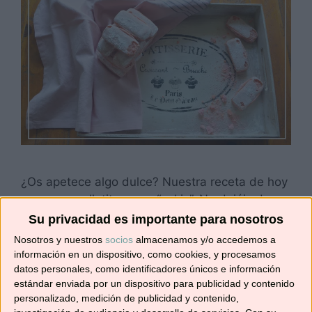
¿Os apetece algo dulce? Nuestra receta de hoy
son unas galletitas muy “cukis”. No dejéis de
hacerlas y no os las comáis todas (¡ay
Su privacidad es importante para nosotros
golosines!), que pronto vamos a hacer un postre
Nosotros y nuestros
socios
almacenamos y/o accedemos a
de rechupete con unos cuantos biscuits. En una
información en un dispositivo, como cookies, y procesamos
lata se conservan perfectamente (lo hemos
datos personales, como identificadores únicos e información
estándar enviada por un dispositivo para publicidad y contenido
probado y eso que nos ha costado un montón
personalizado, medición de publicidad y contenido,
…
Leer más