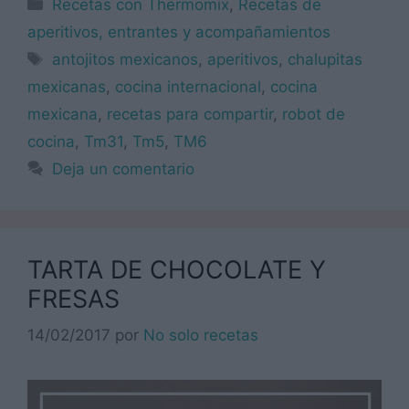
Categorías
Recetas con Thermomix
,
Recetas de
aperitivos, entrantes y acompañamientos
Etiquetas
antojitos mexicanos
,
aperitivos
,
chalupitas
mexicanas
,
cocina internacional
,
cocina
mexicana
,
recetas para compartir
,
robot de
cocina
,
Tm31
,
Tm5
,
TM6
Deja un comentario
TARTA DE CHOCOLATE Y
FRESAS
14/02/2017
por
No solo recetas