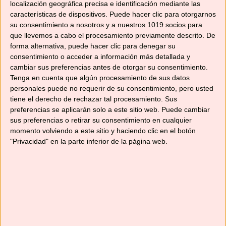
localización geográfica precisa e identificación mediante las
Tm31
,
Tm5
,
TM6
características de dispositivos. Puede hacer clic para otorgarnos
su consentimiento a nosotros y a nuestros 1019 socios para
Deja un comentario
que llevemos a cabo el procesamiento previamente descrito. De
forma alternativa, puede hacer clic para denegar su
consentimiento o acceder a información más detallada y
cambiar sus preferencias antes de otorgar su consentimiento.
Tenga en cuenta que algún procesamiento de sus datos
TARTAR DE GAMBAS CON
personales puede no requerir de su consentimiento, pero usted
GELATINA DE LIMA Y
tiene el derecho de rechazar tal procesamiento. Sus
preferencias se aplicarán solo a este sitio web. Puede cambiar
TOMATE
sus preferencias o retirar su consentimiento en cualquier
momento volviendo a este sitio y haciendo clic en el botón
14/02/2017
por
No solo recetas
"Privacidad" en la parte inferior de la página web.