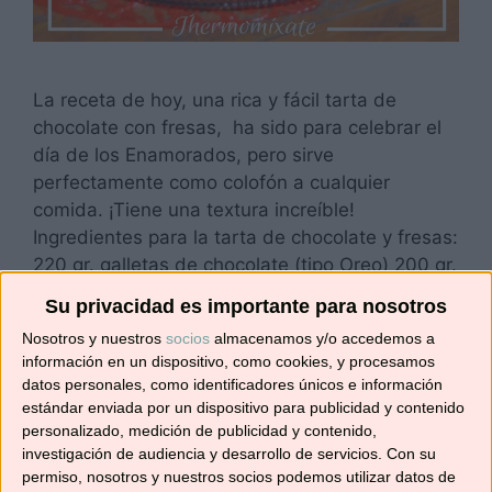
La receta de hoy, una rica y fácil tarta de
chocolate con fresas, ha sido para celebrar el
día de los Enamorados, pero sirve
perfectamente como colofón a cualquier
comida. ¡Tiene una textura increíble!
Ingredientes para la tarta de chocolate y fresas:
220 gr. galletas de chocolate (tipo Oreo) 200 gr.
de nata +35% de …
Leer más
Su privacidad es importante para nosotros
Nosotros y nuestros
socios
almacenamos y/o accedemos a
Categorías
Recetas con Thermomix
,
Recetas de postres
información en un dispositivo, como cookies, y procesamos
datos personales, como identificadores únicos e información
y dulces
estándar enviada por un dispositivo para publicidad y contenido
Etiquetas
chocolate
,
fresas
,
Navidad
,
recetas para
personalizado, medición de publicidad y contenido,
investigación de audiencia y desarrollo de servicios.
Con su
compartir
,
robot de cocina
,
San Valentín
,
tarta
permiso, nosotros y nuestros socios podemos utilizar datos de
casera
,
tarta de chocolate
,
tartas caseras
,