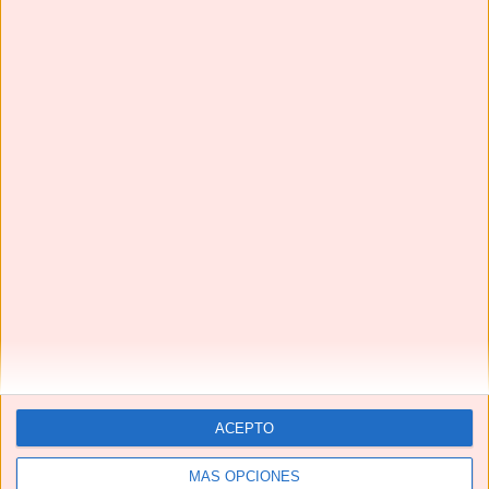
Te pedirán una y otra vez estas HAMBURGUESAS EN
SALSA | Una receta de TOMA PAN Y MOJA😋
Next
»
1
/
116
YouTube
ACEPTO
MÁS OPCIONES