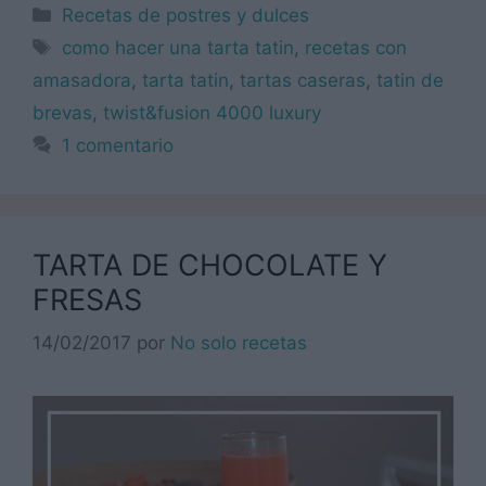
Categorías
Recetas de postres y dulces
Etiquetas
como hacer una tarta tatin
,
recetas con
amasadora
,
tarta tatin
,
tartas caseras
,
tatin de
brevas
,
twist&fusion 4000 luxury
1 comentario
TARTA DE CHOCOLATE Y
FRESAS
14/02/2017
por
No solo recetas