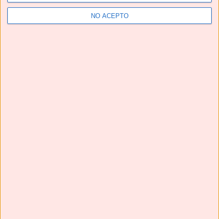
NO ACEPTO
Grupo de Facebook No solo recetas