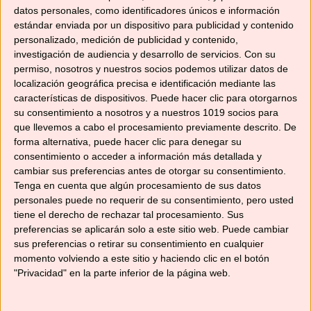
datos personales, como identificadores únicos e información
estándar enviada por un dispositivo para publicidad y contenido
La receta de hoy, una rica y fácil tarta de
personalizado, medición de publicidad y contenido,
chocolate con fresas, ha sido para celebrar el
investigación de audiencia y desarrollo de servicios.
Con su
día de los Enamorados, pero sirve
permiso, nosotros y nuestros socios podemos utilizar datos de
perfectamente como colofón a cualquier
localización geográfica precisa e identificación mediante las
comida. ¡Tiene una textura increíble!
características de dispositivos. Puede hacer clic para otorgarnos
su consentimiento a nosotros y a nuestros 1019 socios para
Ingredientes para la tarta de chocolate y fresas:
que llevemos a cabo el procesamiento previamente descrito. De
220 gr. galletas de chocolate (tipo Oreo) 200 gr.
forma alternativa, puede hacer clic para denegar su
de nata +35% de …
Leer más
consentimiento o acceder a información más detallada y
cambiar sus preferencias antes de otorgar su consentimiento.
Tenga en cuenta que algún procesamiento de sus datos
Categorías
Recetas con Thermomix
,
Recetas de postres
personales puede no requerir de su consentimiento, pero usted
y dulces
tiene el derecho de rechazar tal procesamiento. Sus
preferencias se aplicarán solo a este sitio web. Puede cambiar
Etiquetas
chocolate
,
fresas
,
Navidad
,
recetas para
sus preferencias o retirar su consentimiento en cualquier
compartir
,
robot de cocina
,
San Valentín
,
tarta
momento volviendo a este sitio y haciendo clic en el botón
"Privacidad" en la parte inferior de la página web.
casera
,
tarta de chocolate
,
tartas caseras
,
Tm31
,
Tm5
,
TM6