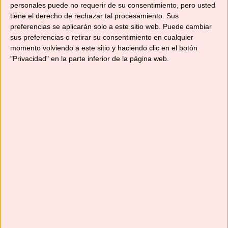
personales puede no requerir de su consentimiento, pero usted
tiene el derecho de rechazar tal procesamiento. Sus
preferencias se aplicarán solo a este sitio web. Puede cambiar
sus preferencias o retirar su consentimiento en cualquier
momento volviendo a este sitio y haciendo clic en el botón
"Privacidad" en la parte inferior de la página web.
¿Conocéis los tortiglioni? Son una de las
muchas variaciones de los macarrones, uno de
los formatos antiguos originarios de Nápoles.
Su nombre tiene un origen muy preciso: el
«cilindro» es un diseño característico de
elaboración en el torno, con estrías en espiral,
como las que lo distinguen. Presentan un
formato especialmente versátil y al mismo …
Leer más
Categorías
Recetas con Thermomix
,
Recetas de arroces