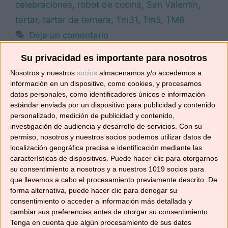
celebraciones
,
robot de cocina
,
San Valentín
,
tartar
,
tartar de ternera
,
Tm31
,
Tm5
,
TM6
Deja un comentario
Su privacidad es importante para nosotros
Nosotros y nuestros
socios
almacenamos y/o accedemos a
información en un dispositivo, como cookies, y procesamos
TORTIGLIONI CON
datos personales, como identificadores únicos e información
SALCHICHAS Y SETAS
estándar enviada por un dispositivo para publicidad y contenido
personalizado, medición de publicidad y contenido,
investigación de audiencia y desarrollo de servicios.
Con su
24/03/2017
por
No solo recetas
permiso, nosotros y nuestros socios podemos utilizar datos de
localización geográfica precisa e identificación mediante las
características de dispositivos. Puede hacer clic para otorgarnos
su consentimiento a nosotros y a nuestros 1019 socios para
que llevemos a cabo el procesamiento previamente descrito. De
forma alternativa, puede hacer clic para denegar su
consentimiento o acceder a información más detallada y
cambiar sus preferencias antes de otorgar su consentimiento.
Tenga en cuenta que algún procesamiento de sus datos