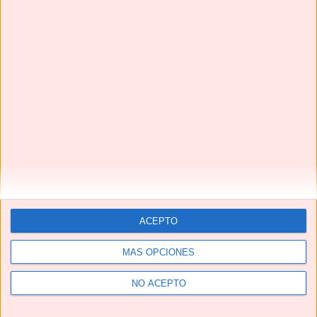
Te pedirán una y otra vez estas HAMBURGUESAS EN
SALSA | Una receta de TOMA PAN Y MOJA😋
Next
»
1
/
117
ACEPTO
YouTube
MÁS OPCIONES
NO ACEPTO