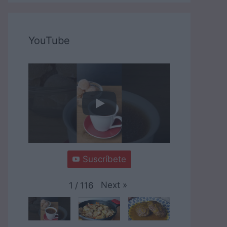
YouTube
Suscríbete
Next
»
1
/
116