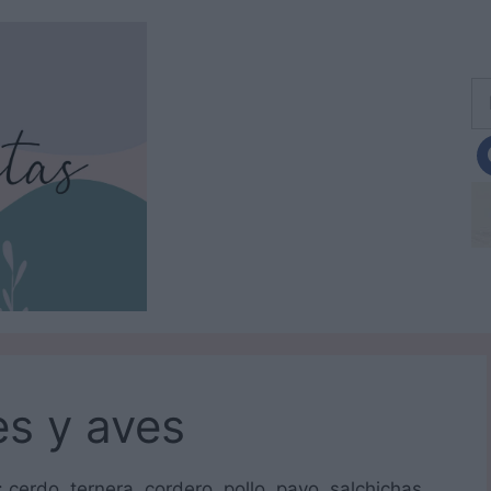
Bu
es y aves
 cerdo, ternera, cordero, pollo, pavo, salchichas…