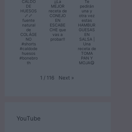
CALDO
¡¡La
Te
DE
MEJOR
pedirán
HUESOS
receta de
una y
🦴🦴
CONEJO
otra vez
fuente
EN
estas
natural
ESCABE
HAMBUR
de
CHE que
GUESAS
COLÁGE
vas a
EN
NO
probar!!
SALSA |
#shorts
Una
#caldode
receta de
huesos
TOMA
#bonebro
PAN Y
th
MOJA😋
Next
»
1
/
116
YouTube