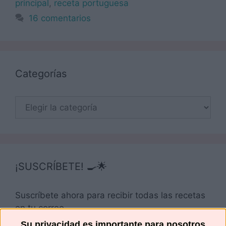
principal
,
receta portuguesa
16 comentarios
Categorías
Categorías
¡SUSCRÍBETE! 🍳🌟
Suscríbete ahora para recibir todas las recetas
en tu correo.
Su privacidad es importante para nosotros