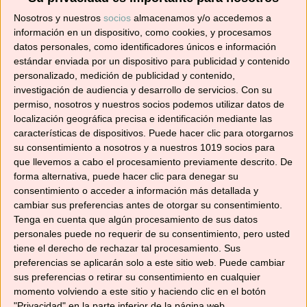
¡No te pierdas ninguna! 👩‍🍳👨‍🍳
Nosotros y nuestros
socios
almacenamos y/o accedemos a
Dirección
información en un dispositivo, como cookies, y procesamos
de
datos personales, como identificadores únicos e información
correo
estándar enviada por un dispositivo para publicidad y contenido
personalizado, medición de publicidad y contenido,
electrónico
Suscribir
investigación de audiencia y desarrollo de servicios.
Con su
permiso, nosotros y nuestros socios podemos utilizar datos de
localización geográfica precisa e identificación mediante las
características de dispositivos. Puede hacer clic para otorgarnos
su consentimiento a nosotros y a nuestros 1019 socios para
que llevemos a cabo el procesamiento previamente descrito. De
YouTube
forma alternativa, puede hacer clic para denegar su
consentimiento o acceder a información más detallada y
cambiar sus preferencias antes de otorgar su consentimiento.
Tenga en cuenta que algún procesamiento de sus datos
personales puede no requerir de su consentimiento, pero usted
tiene el derecho de rechazar tal procesamiento. Sus
preferencias se aplicarán solo a este sitio web. Puede cambiar
sus preferencias o retirar su consentimiento en cualquier
momento volviendo a este sitio y haciendo clic en el botón
"Privacidad" en la parte inferior de la página web.