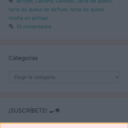
airfryer
,
Cecofry
,
Cecotec
,
tarta de queso
,
tarta de queso en airfryer
,
tarta de queso
ricotta en airfryer
10 comentarios
Categorías
Categorías
¡SUSCRÍBETE! 🍳🌟
Suscríbete ahora para recibir todas las recetas