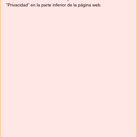
"Privacidad" en la parte inferior de la página web.
Suscríbete
Next
»
1
/
117