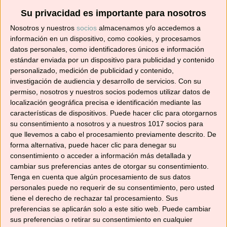
Su privacidad es importante para nosotros
Suscríbete ahora para recibir todas las recetas
Nosotros y nuestros
socios
almacenamos y/o accedemos a
en tu correo.
información en un dispositivo, como cookies, y procesamos
datos personales, como identificadores únicos e información
¡No te pierdas ninguna! 👩‍🍳👨‍🍳
estándar enviada por un dispositivo para publicidad y contenido
Dirección
personalizado, medición de publicidad y contenido,
de
investigación de audiencia y desarrollo de servicios.
Con su
correo
permiso, nosotros y nuestros socios podemos utilizar datos de
localización geográfica precisa e identificación mediante las
electrónico
Suscribir
características de dispositivos. Puede hacer clic para otorgarnos
su consentimiento a nosotros y a nuestros 1017 socios para
que llevemos a cabo el procesamiento previamente descrito. De
forma alternativa, puede hacer clic para denegar su
consentimiento o acceder a información más detallada y
cambiar sus preferencias antes de otorgar su consentimiento.
YouTube
Tenga en cuenta que algún procesamiento de sus datos
personales puede no requerir de su consentimiento, pero usted
tiene el derecho de rechazar tal procesamiento. Sus
preferencias se aplicarán solo a este sitio web. Puede cambiar
sus preferencias o retirar su consentimiento en cualquier