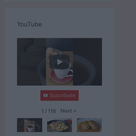
YouTube
Suscríbete
Next
»
1
/
116