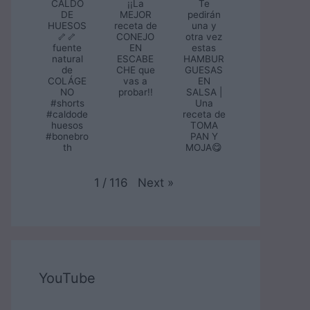
CALDO
¡¡La
Te
DE
MEJOR
pedirán
HUESOS
receta de
una y
🦴🦴
CONEJO
otra vez
fuente
EN
estas
natural
ESCABE
HAMBUR
de
CHE que
GUESAS
COLÁGE
vas a
EN
NO
probar!!
SALSA |
#shorts
Una
#caldode
receta de
huesos
TOMA
#bonebro
PAN Y
th
MOJA😋
Next
»
1
/
116
YouTube