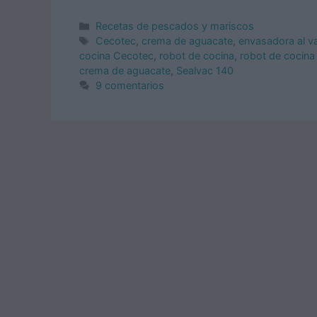
Categorías
Recetas de pescados y mariscos
Etiquetas
Cecotec
,
crema de aguacate
,
envasadora al v
cocina Cecotec
,
robot de cocina
,
robot de cocin
crema de aguacate
,
Sealvac 140
9 comentarios