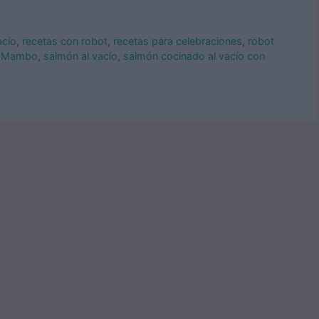
acío
,
recetas con robot
,
recetas para celebraciones
,
robot
a Mambo
,
salmón al vacío
,
salmón cocinado al vacío con