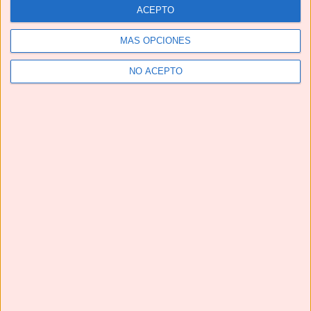
ACEPTO
MÁS OPCIONES
NO ACEPTO
¡¡La MEJOR receta de CONEJO EN ESCABECHE que vas
a probar!!
Te pedirán una y otra vez estas HAMBURGUESAS EN