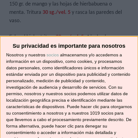
150 gr. de mango y las hojas de hierbabuena o
menta. Tritura
30 sg./vel. 5
y rasca las paredes del
vaso.
Echa el hielo; tritura
20 sg./vel. 5
. Añade el ron y
mezcla
20 sg./vel. 1
.
Su privacidad es importante para nosotros
Nosotros y nuestros
socios
almacenamos y/o accedemos a
Reparte el mojito en los vasos, termina de rellenar
información en un dispositivo, como cookies, y procesamos
datos personales, como identificadores únicos e información
con gaseosa, decora con un trocito de lima en cada
estándar enviada por un dispositivo para publicidad y contenido
vaso, unos daditos de mango y una ramita de
personalizado, medición de publicidad y contenido,
hierbabuena o menta.
investigación de audiencia y desarrollo de servicios.
Con su
permiso, nosotros y nuestros socios podemos utilizar datos de
localización geográfica precisa e identificación mediante las
Si quieres ser un gran chef, tienes que trabajar con
características de dispositivos. Puede hacer clic para otorgarnos
grandes chefs. Y eso fue exactamente lo que hice.
su consentimiento a nosotros y a nuestros 1019 socios para
Gordon Ramsay
que llevemos a cabo el procesamiento previamente descrito. De
forma alternativa, puede hacer clic para denegar su
consentimiento o acceder a información más detallada y
Si preparas esta receta etiquétame en