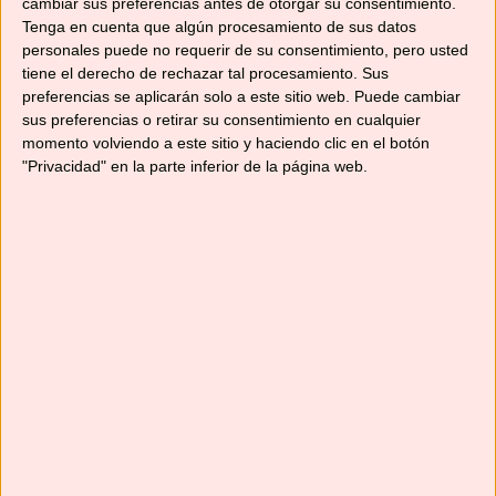
cambiar sus preferencias antes de otorgar su consentimiento.
Instagram
@no_solo_recetas
, que me hará
Tenga en cuenta que algún procesamiento de sus datos
mucha ilusión. También puedes unirte a nuestro
personales puede no requerir de su consentimiento, pero usted
grupo de
Facebook
, donde puedes publicar tus
tiene el derecho de rechazar tal procesamiento. Sus
preferencias se aplicarán solo a este sitio web. Puede cambiar
recetas y aprender de las muchas que se
sus preferencias o retirar su consentimiento en cualquier
publican cada día. Y por supuesto, suscribirte a
momento volviendo a este sitio y haciendo clic en el botón
esta web y al canal de
YouTube
para no
"Privacidad" en la parte inferior de la página web.
perderte ninguna receta.
¡Hasta pronto!
Comparte esto:
Compartir
Me gusta esto:
Cargando...