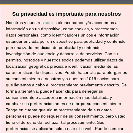
¡SUSCRÍBETE! 🍳🌟
Su privacidad es importante para nosotros
Nosotros y nuestros
socios
almacenamos y/o accedemos a
información en un dispositivo, como cookies, y procesamos
Suscríbete ahora para recibir todas las recetas
datos personales, como identificadores únicos e información
en tu correo.
estándar enviada por un dispositivo para publicidad y contenido
personalizado, medición de publicidad y contenido,
¡No te pierdas ninguna! 👩‍🍳👨‍🍳
investigación de audiencia y desarrollo de servicios.
Con su
permiso, nosotros y nuestros socios podemos utilizar datos de
Dirección
localización geográfica precisa e identificación mediante las
de
características de dispositivos. Puede hacer clic para otorgarnos
correo
su consentimiento a nosotros y a nuestros 1019 socios para
electrónico
que llevemos a cabo el procesamiento previamente descrito. De
Suscribir
forma alternativa, puede hacer clic para denegar su
consentimiento o acceder a información más detallada y
cambiar sus preferencias antes de otorgar su consentimiento.
Tenga en cuenta que algún procesamiento de sus datos
personales puede no requerir de su consentimiento, pero usted
tiene el derecho de rechazar tal procesamiento. Sus
YouTube
preferencias se aplicarán solo a este sitio web. Puede cambiar