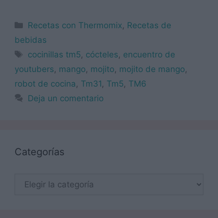
Categorías
Recetas con Thermomix
,
Recetas de
bebidas
Etiquetas
cocinillas tm5
,
cócteles
,
encuentro de
youtubers
,
mango
,
mojito
,
mojito de mango
,
robot de cocina
,
Tm31
,
Tm5
,
TM6
Deja un comentario
Categorías
Categorías