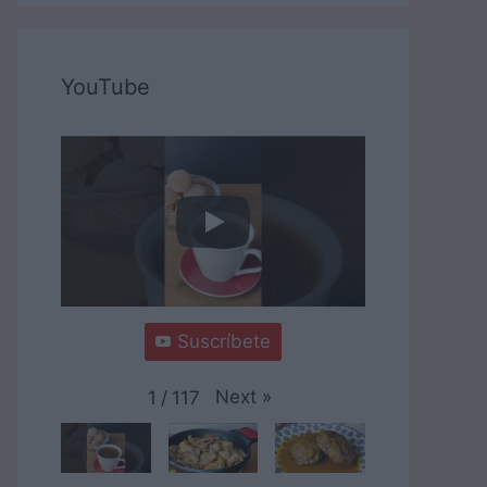
YouTube
Suscríbete
Next
»
1
/
117