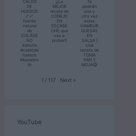
CALDO
¡¡La
Te
DE
MEJOR
pedirán
HUESOS
receta de
una y
🦴🦴
CONEJO
otra vez
fuente
EN
estas
natural
ESCABE
HAMBUR
de
CHE que
GUESAS
COLÁGE
vas a
EN
NO
probar!!
SALSA |
#shorts
Una
#caldode
receta de
huesos
TOMA
#bonebro
PAN Y
th
MOJA😋
Next
»
1
/
117
YouTube