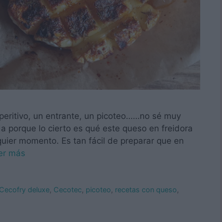
aperitivo, un entrante, un picoteo……no sé muy
a porque lo cierto es qué este queso en freidora
quier momento. Es tan fácil de preparar que en
er más
Cecofry deluxe
,
Cecotec
,
picoteo
,
recetas con queso
,