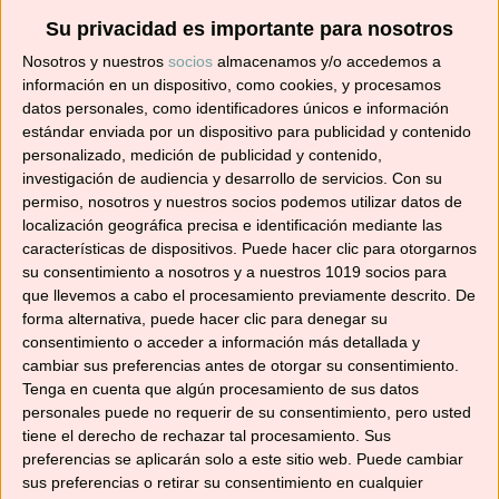
Su privacidad es importante para nosotros
Suscríbete ahora para recibir todas las recetas
Nosotros y nuestros
socios
almacenamos y/o accedemos a
en tu correo.
información en un dispositivo, como cookies, y procesamos
datos personales, como identificadores únicos e información
¡No te pierdas ninguna! 👩‍🍳👨‍🍳
estándar enviada por un dispositivo para publicidad y contenido
Dirección
personalizado, medición de publicidad y contenido,
de
investigación de audiencia y desarrollo de servicios.
Con su
permiso, nosotros y nuestros socios podemos utilizar datos de
correo
localización geográfica precisa e identificación mediante las
electrónico
Suscribir
características de dispositivos. Puede hacer clic para otorgarnos
su consentimiento a nosotros y a nuestros 1019 socios para
que llevemos a cabo el procesamiento previamente descrito. De
forma alternativa, puede hacer clic para denegar su
consentimiento o acceder a información más detallada y
cambiar sus preferencias antes de otorgar su consentimiento.
YouTube
Tenga en cuenta que algún procesamiento de sus datos
personales puede no requerir de su consentimiento, pero usted
tiene el derecho de rechazar tal procesamiento. Sus
preferencias se aplicarán solo a este sitio web. Puede cambiar
sus preferencias o retirar su consentimiento en cualquier