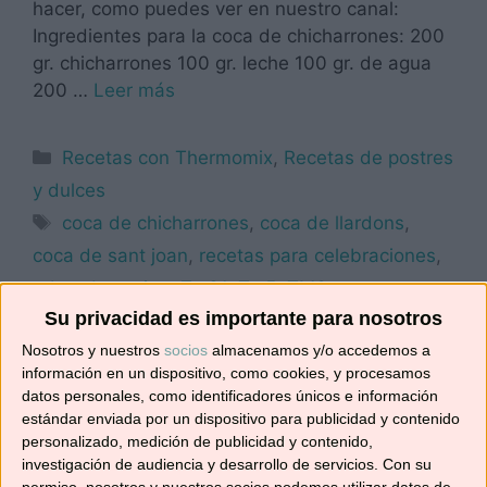
hacer, como puedes ver en nuestro canal:
Ingredientes para la coca de chicharrones: 200
gr. chicharrones 100 gr. leche 100 gr. de agua
200 …
Leer más
Categorías
Recetas con Thermomix
,
Recetas de postres
y dulces
Etiquetas
coca de chicharrones
,
coca de llardons
,
coca de sant joan
,
recetas para celebraciones
,
robot de cocina
,
Tm31
,
Tm5
,
TM6
Su privacidad es importante para nosotros
2 comentarios
Nosotros y nuestros
socios
almacenamos y/o accedemos a
información en un dispositivo, como cookies, y procesamos
datos personales, como identificadores únicos e información
estándar enviada por un dispositivo para publicidad y contenido
TARTA DE CHOCOLATE Y
personalizado, medición de publicidad y contenido,
investigación de audiencia y desarrollo de servicios.
Con su
FRESAS
permiso, nosotros y nuestros socios podemos utilizar datos de