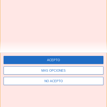
¡¡La MEJOR receta de CONEJO EN ESCABECHE que vas
a probar!!
ACEPTO
MÁS OPCIONES
Te pedirán una y otra vez estas HAMBURGUESAS EN
SALSA | Una receta de TOMA PAN Y MOJA😋
NO ACEPTO
Next
»
1
/
116