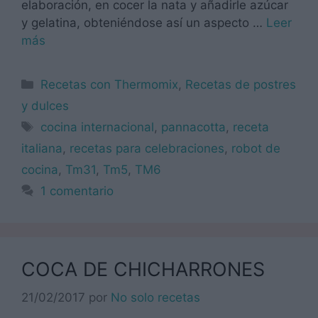
elaboración, en cocer la nata y añadirle azúcar
y gelatina, obteniéndose así un aspecto …
Leer
más
Categorías
Recetas con Thermomix
,
Recetas de postres
y dulces
Etiquetas
cocina internacional
,
pannacotta
,
receta
italiana
,
recetas para celebraciones
,
robot de
cocina
,
Tm31
,
Tm5
,
TM6
1 comentario
COCA DE CHICHARRONES
21/02/2017
por
No solo recetas