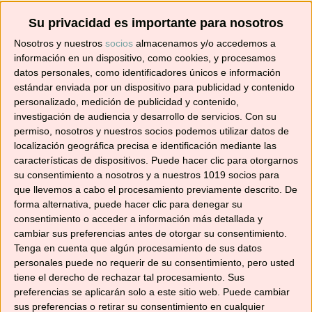
¡SUSCRÍBETE! 🍳🌟
Su privacidad es importante para nosotros
Suscríbete ahora para recibir todas las recetas
Nosotros y nuestros
socios
almacenamos y/o accedemos a
en tu correo.
información en un dispositivo, como cookies, y procesamos
datos personales, como identificadores únicos e información
estándar enviada por un dispositivo para publicidad y contenido
¡No te pierdas ninguna! 👩‍🍳👨‍🍳
personalizado, medición de publicidad y contenido,
Dirección
investigación de audiencia y desarrollo de servicios.
Con su
de
permiso, nosotros y nuestros socios podemos utilizar datos de
correo
localización geográfica precisa e identificación mediante las
características de dispositivos. Puede hacer clic para otorgarnos
electrónico
Suscribir
su consentimiento a nosotros y a nuestros 1019 socios para
que llevemos a cabo el procesamiento previamente descrito. De
forma alternativa, puede hacer clic para denegar su
consentimiento o acceder a información más detallada y
cambiar sus preferencias antes de otorgar su consentimiento.
Tenga en cuenta que algún procesamiento de sus datos
YouTube
personales puede no requerir de su consentimiento, pero usted
tiene el derecho de rechazar tal procesamiento. Sus
preferencias se aplicarán solo a este sitio web. Puede cambiar
sus preferencias o retirar su consentimiento en cualquier