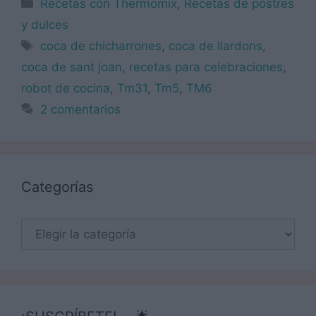
Categorías
Recetas con Thermomix
,
Recetas de postres
y dulces
Etiquetas
coca de chicharrones
,
coca de llardons
,
coca de sant joan
,
recetas para celebraciones
,
robot de cocina
,
Tm31
,
Tm5
,
TM6
2 comentarios
Categorías
Categorías