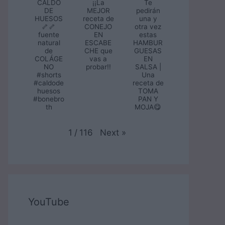
CALDO
¡¡La
Te
DE
MEJOR
pedirán
HUESOS
receta de
una y
🦴🦴
CONEJO
otra vez
fuente
EN
estas
natural
ESCABE
HAMBUR
de
CHE que
GUESAS
COLÁGE
vas a
EN
NO
probar!!
SALSA |
#shorts
Una
#caldode
receta de
huesos
TOMA
#bonebro
PAN Y
th
MOJA😋
Next
»
1
/
116
YouTube