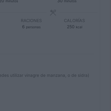
minutos
minutos
20
30
minutos
minutos
RACIONES
CALORÍAS
6
250
personas
kcal
edes utilizar vinagre de manzana, o de sidra)