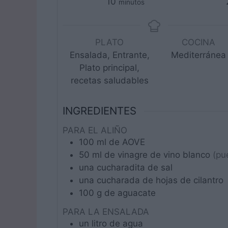
minutos
10
minutos
PLATO
COCINA
Ensalada, Entrante,
Mediterránea
Plato principal,
recetas saludables
INGREDIENTES
PARA EL ALIÑO
100
ml
de AOVE
50
ml
de vinagre de vino blanco
(pu
una
cucharadita
de sal
una
cucharada
de hojas de cilantro
100
g
de aguacate
PARA LA ENSALADA
un
litro
de agua