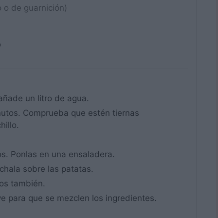
o o de guarnición)
o
añade un litro de agua.
inutos. Comprueba que estén tiernas
illo.
os. Ponlas en una ensaladera.
échala sobre las patatas.
los también.
e para que se mezclen los ingredientes.