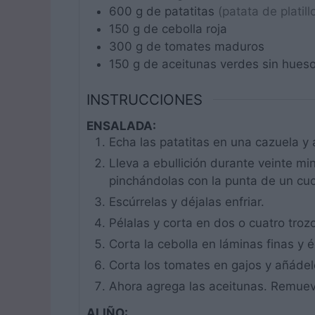
600
g
de patatitas
(patata de platill
150
g
de cebolla roja
300
g
de tomates maduros
150
g
de aceitunas verdes sin hues
INSTRUCCIONES
ENSALADA:
Echa las patatitas en una cazuela y 
Lleva a ebullición durante veinte m
pinchándolas con la punta de un cuch
Escúrrelas y déjalas enfriar.
Pélalas y corta en dos o cuatro troz
Corta la cebolla en láminas finas y 
Corta los tomates en gajos y añáde
Ahora agrega las aceitunas. Remuev
ALIÑO: