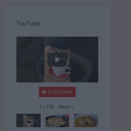
YouTube
Suscríbete
Next
»
1
/
116