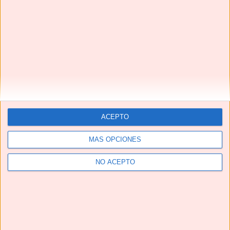
Suscríbete
Next
»
1
/
116
ACEPTO
MÁS OPCIONES
NO ACEPTO
CALDO DE HUESOS 🦴🦴 fuente natural de COLÁGENO