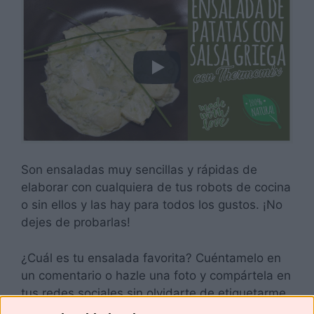
Son ensaladas muy sencillas y rápidas de
elaborar con cualquiera de tus robots de cocina
o sin ellos y las hay para todos los gustos. ¡No
dejes de probarlas!
¿Cuál es tu ensalada favorita? Cuéntamelo en
un comentario o hazle una foto y compártela en
tus redes sociales sin olvidarte de etiquetarme
para poder verla.