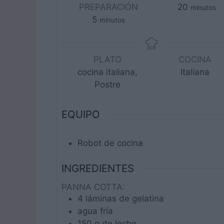
minutos
PREPARACIÓN
20
minutos
minutos
5
minutos
PLATO
COCINA
cocina italiana,
Italiana
Postre
EQUIPO
Robot de cocina
INGREDIENTES
PANNA COTTA:
4
láminas
de gelatina
agua fría
150
g
de leche