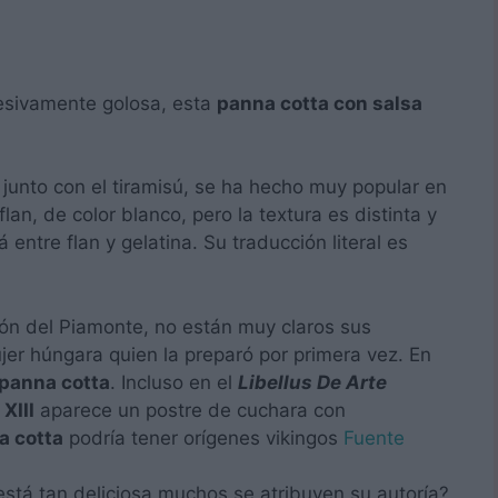
cesivamente golosa, esta
panna cotta con salsa
 junto con el tiramisú, se ha hecho muy popular en
lan, de color blanco, pero la textura es distinta y
tá entre flan y gelatina. Su traducción literal es
ión del Piamonte, no están muy claros sus
jer húngara quien la preparó por primera vez. En
panna cotta
. Incluso en el
Libellus De Arte
 XIII
aparece un postre de cuchara con
a cotta
podría tener orígenes vikingos
Fuente
stá tan deliciosa muchos se atribuyen su autoría?