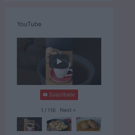
YouTube
Suscríbete
Next
»
1
/
116