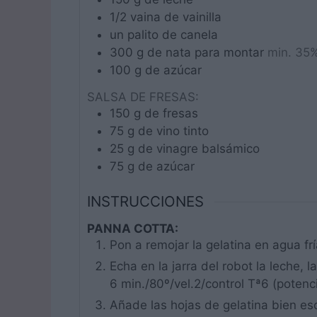
1/2
vaina
de vainilla
un
palito
de canela
300
g
de nata para montar
min. 35
100
g
de azúcar
SALSA DE FRESAS:
150
g
de fresas
75
g
de vino tinto
25
g
de vinagre balsámico
75
g
de azúcar
INSTRUCCIONES
PANNA COTTA:
Pon a remojar la gelatina en agua frí
Echa en la jarra del robot la leche, l
6 min./80º/vel.2/control Tª6 (potencia
Añade las hojas de gelatina bien esc