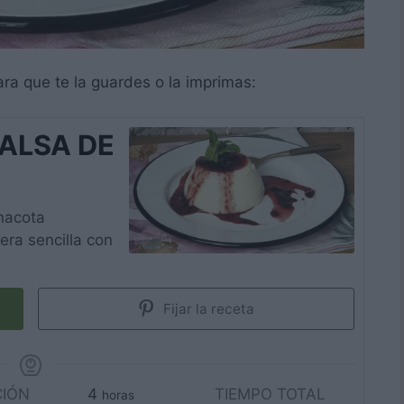
ara que te la guardes o la imprimas:
ALSA DE
nacota
ra sencilla con
Fijar la receta
horas
CIÓN
4
TIEMPO TOTAL
horas