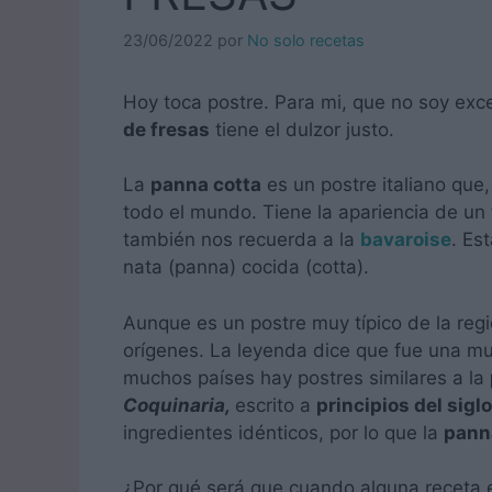
23/06/2022
por
No solo recetas
Hoy toca postre. Para mi, que no soy ex
de fresas
tiene el dulzor justo.
La
panna cotta
es un postre italiano que,
todo el mundo. Tiene la apariencia de un f
también nos recuerda a la
bavaroise
. Es
nata (panna) cocida (cotta).
Aunque es un postre muy típico de la reg
orígenes. La leyenda dice que fue una mu
muchos países hay postres similares a la
Coquinaria,
escrito a
principios del siglo
ingredientes idénticos, por lo que la
pann
¿Por qué será que cuando alguna receta e