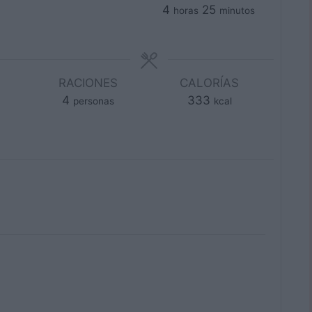
horas
minutos
4
25
horas
minutos
RACIONES
CALORÍAS
4
333
personas
kcal