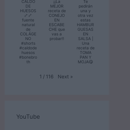
CALDO
¡¡La
Te
DE
MEJOR
pedirán
HUESOS
receta de
una y
🦴🦴
CONEJO
otra vez
fuente
EN
estas
natural
ESCABE
HAMBUR
de
CHE que
GUESAS
COLÁGE
vas a
EN
NO
probar!!
SALSA |
#shorts
Una
#caldode
receta de
huesos
TOMA
#bonebro
PAN Y
th
MOJA😋
Next
»
1
/
116
YouTube