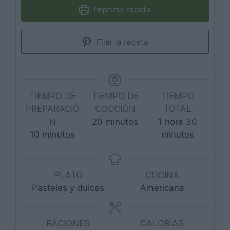
Imprimir receta
Fijar la receta
TIEMPO DE
TIEMPO DE
TIEMPO
PREPARACIÓ
COCCIÓN
TOTAL
minutos
hora
minutos
N
20
minutos
1
hora
30
minutos
10
minutos
minutos
PLATO
COCINA
Pasteles y dulces
Americana
RACIONES
CALORÍAS