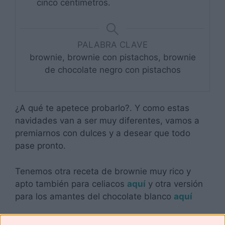
cinco centímetros.
PALABRA CLAVE
brownie, brownie con pistachos, brownie
de chocolate negro con pistachos
¿A qué te apetece probarlo?. Y como estas
navidades van a ser muy diferentes, vamos a
premiarnos con dulces y a desear que todo
pase pronto.
Tenemos otra receta de brownie muy rico y
apto también para celiacos
aquí
y otra versión
para los amantes del chocolate blanco
aquí
Échale un vistazo al resto de recetas del y