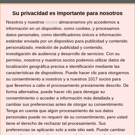
¡SUSCRÍBETE! 🍳🌟
Su privacidad es importante para nosotros
Nosotros y nuestros
socios
almacenamos y/o accedemos a
Suscríbete ahora para recibir todas las recetas
información en un dispositivo, como cookies, y procesamos
datos personales, como identificadores únicos e información
en tu correo.
estándar enviada por un dispositivo para publicidad y contenido
personalizado, medición de publicidad y contenido,
¡No te pierdas ninguna! 👩‍🍳👨‍🍳
investigación de audiencia y desarrollo de servicios.
Con su
Dirección
permiso, nosotros y nuestros socios podemos utilizar datos de
de
localización geográfica precisa e identificación mediante las
características de dispositivos. Puede hacer clic para otorgarnos
correo
su consentimiento a nosotros y a nuestros 1017 socios para
electrónico
Suscribir
que llevemos a cabo el procesamiento previamente descrito. De
forma alternativa, puede hacer clic para denegar su
consentimiento o acceder a información más detallada y
cambiar sus preferencias antes de otorgar su consentimiento.
Tenga en cuenta que algún procesamiento de sus datos
personales puede no requerir de su consentimiento, pero usted
YouTube
tiene el derecho de rechazar tal procesamiento. Sus
preferencias se aplicarán solo a este sitio web. Puede cambiar