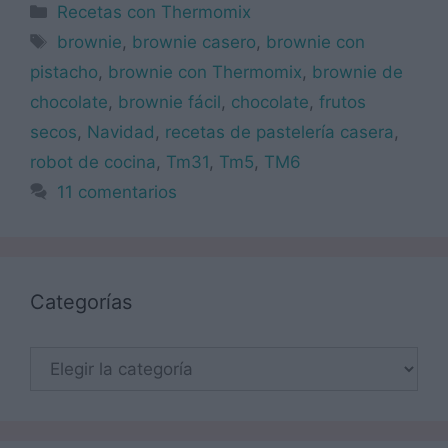
Categorías
Recetas con Thermomix
Etiquetas
brownie
,
brownie casero
,
brownie con
pistacho
,
brownie con Thermomix
,
brownie de
chocolate
,
brownie fácil
,
chocolate
,
frutos
secos
,
Navidad
,
recetas de pastelería casera
,
robot de cocina
,
Tm31
,
Tm5
,
TM6
11 comentarios
Categorías
Categorías