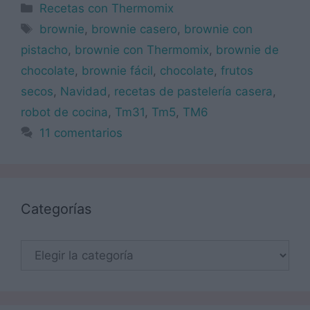
Categorías
Recetas con Thermomix
Etiquetas
brownie
,
brownie casero
,
brownie con
pistacho
,
brownie con Thermomix
,
brownie de
chocolate
,
brownie fácil
,
chocolate
,
frutos
secos
,
Navidad
,
recetas de pastelería casera
,
robot de cocina
,
Tm31
,
Tm5
,
TM6
11 comentarios
Categorías
Categorías