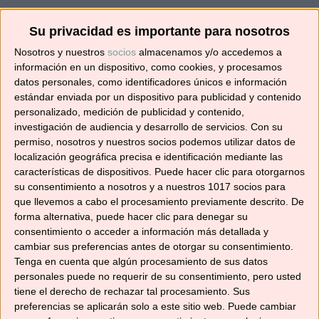
¡SUSCRÍBETE! 🍳🌟
Su privacidad es importante para nosotros
Nosotros y nuestros
socios
almacenamos y/o accedemos a
Suscríbete ahora para recibir todas las recetas
información en un dispositivo, como cookies, y procesamos
datos personales, como identificadores únicos e información
en tu correo.
estándar enviada por un dispositivo para publicidad y contenido
personalizado, medición de publicidad y contenido,
¡No te pierdas ninguna! 👩‍🍳👨‍🍳
investigación de audiencia y desarrollo de servicios.
Con su
Dirección
permiso, nosotros y nuestros socios podemos utilizar datos de
de
localización geográfica precisa e identificación mediante las
características de dispositivos. Puede hacer clic para otorgarnos
correo
su consentimiento a nosotros y a nuestros 1017 socios para
electrónico
Suscribir
que llevemos a cabo el procesamiento previamente descrito. De
forma alternativa, puede hacer clic para denegar su
consentimiento o acceder a información más detallada y
cambiar sus preferencias antes de otorgar su consentimiento.
Tenga en cuenta que algún procesamiento de sus datos
personales puede no requerir de su consentimiento, pero usted
YouTube
tiene el derecho de rechazar tal procesamiento. Sus
preferencias se aplicarán solo a este sitio web. Puede cambiar