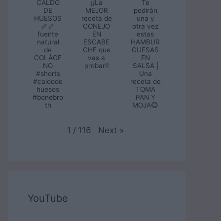
CALDO
¡¡La
Te
DE
MEJOR
pedirán
HUESOS
receta de
una y
🦴🦴
CONEJO
otra vez
fuente
EN
estas
natural
ESCABE
HAMBUR
de
CHE que
GUESAS
COLÁGE
vas a
EN
NO
probar!!
SALSA |
#shorts
Una
#caldode
receta de
huesos
TOMA
#bonebro
PAN Y
th
MOJA😋
Next
»
1
/
116
YouTube