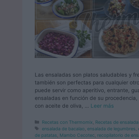
Las ensaladas son platos saludables y 
también son perfectas para cualquier ot
puede servir como aperitivo, entrante, gua
ensaladas en función de su procedencia, 
con aceite de oliva, …
Leer más
Categorías
Recetas con Thermomix
,
Recetas de ensalada
Etiquetas
ensalada de bacalao
,
ensalada de legumbres
,
de patatas
,
Mambo Cecotec
,
recopilatorio de en