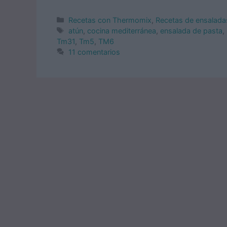
Categorías
Recetas con Thermomix
,
Recetas de ensalada
Etiquetas
atún
,
cocina mediterránea
,
ensalada de pasta
,
Tm31
,
Tm5
,
TM6
11 comentarios