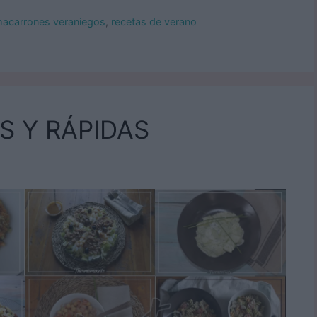
acarrones veraniegos
,
recetas de verano
S Y RÁPIDAS