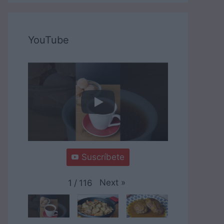
YouTube
Suscríbete
Next
»
1
/
116