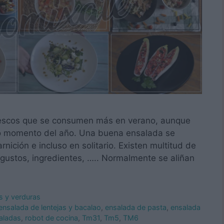
frescos que se consumen más en verano, aunque
ro momento del año. Una buena ensalada se
rnición e incluso en solitario. Existen multitud de
gustos, ingredientes, ….. Normalmente se aliñan
s y verduras
ensalada de lentejas y bacalao
,
ensalada de pasta
,
ensalada
saladas
,
robot de cocina
,
Tm31
,
Tm5
,
TM6