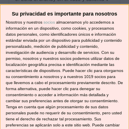
min/100°C/vel 1,
sin poner el cubilete.
Su privacidad es importante para nosotros
Añade alrededor de las cuchillas la
gelatina hidratada y escurrida.
Nosotros y nuestros
socios
almacenamos y/o accedemos a
información en un dispositivo, como cookies, y procesamos
Mezcla
30 seg/vel 2
.
datos personales, como identificadores únicos e información
Incorpora el azúcar, el queso crema y
70
estándar enviada por un dispositivo para publicidad y contenido
g
de coco. Mezcla
30 seg/vel 3
.
personalizado, medición de publicidad y contenido,
investigación de audiencia y desarrollo de servicios.
Con su
Ahora añade al vaso la nata reservada y
permiso, nosotros y nuestros socios podemos utilizar datos de
mezcla
30 seg/vel 3
. Extiende la crema
localización geográfica precisa e identificación mediante las
sobre la base de galletas y alisa con una
características de dispositivos. Puede hacer clic para otorgarnos
espátula. Espolvorea con el coco
su consentimiento a nosotros y a nuestros 1019 socios para
restante y llévala al frigorífico un mínimo
que llevemos a cabo el procesamiento previamente descrito. De
forma alternativa, puede hacer clic para denegar su
de 4 horas.
consentimiento o acceder a información más detallada y
cambiar sus preferencias antes de otorgar su consentimiento.
Tenga en cuenta que algún procesamiento de sus datos
personales puede no requerir de su consentimiento, pero usted
PALABRA CLAVE
tiene el derecho de rechazar tal procesamiento. Sus
Mira que cheesecake de coco tan deliciosa
preferencias se aplicarán solo a este sitio web. Puede cambiar
y sin encender el horno