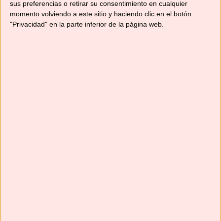
sus preferencias o retirar su consentimiento en cualquier
momento volviendo a este sitio y haciendo clic en el botón
"Privacidad" en la parte inferior de la página web.
Como ves, se prepara en unos minutos y una
vez la prueben no dejarán ni las migas. Y si
quieres más tartas sencillas y ricas, aquí tienes
algunos ejemplos:
Cheesecake de vainilla y
coulis de fresas
o
Cheesecake de aguacate,
queso y piñones
o
Tarta de chocolate y fresas
todas buenísimas y fáciles de preparar.
Espero que te haya gustado la receta. Anímate
a preparar tu cheesecake favorita y si
compartes la foto en redes sociales etiquétame
para que pueda verla. ¿Tienes alguna duda o
sugerencia? Déjame un comentario.
Seguiré publicando cada semana, como