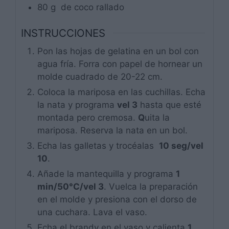
80
g
de coco rallado
INSTRUCCIONES
Pon las hojas de gelatina en un bol con
agua fría. Forra con papel de hornear un
molde cuadrado de 20-22 cm.
Coloca la mariposa en las cuchillas. Echa
la nata y programa
vel 3
hasta que esté
montada pero cremosa.
Q
uita la
mariposa. Reserva la nata en un bol.
Echa las galletas y trocéalas
10 seg/vel
10
.
Añade la mantequilla y programa
1
min/50°C/vel 3
. Vuelca la preparación
en el molde y presiona con el dorso de
una cuchara. Lava el vaso.
Echa el brandy en el vaso y calienta
1