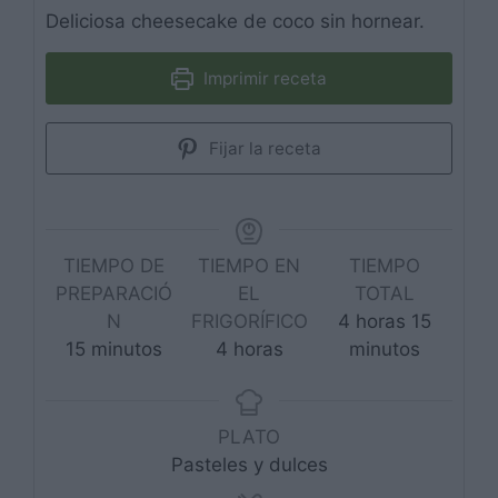
Deliciosa cheesecake de coco sin hornear.
Imprimir receta
Fijar la receta
TIEMPO DE
TIEMPO EN
TIEMPO
PREPARACIÓ
EL
TOTAL
horas
minuto
N
FRIGORÍFICO
4
horas
15
minutos
horas
15
minutos
4
horas
minutos
PLATO
Pasteles y dulces