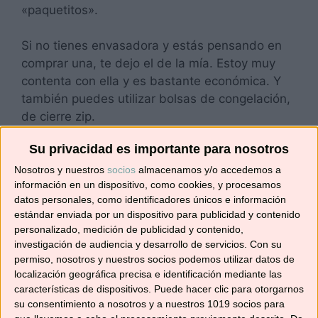
«paquetitos».
Si no tienes envasadora y estás pensando en
comprar una, te dejo el de la mía. Estoy muy
contenta con ella y es bastante económica. Y
también puedes utilizar bolsas de congelación,
de cierre zip.
Su privacidad es importante para nosotros
Para prepararlas tengo la precaución de
descongelarlas en el frigo y una vez están
Nosotros y nuestros
socios
almacenamos y/o accedemos a
información en un dispositivo, como cookies, y procesamos
listas, enchufo el grill. En una placa tuesto un
datos personales, como identificadores únicos e información
poquito el pan; sólo calentarlo, para que se
estándar enviada por un dispositivo para publicidad y contenido
mantenga blandito. La otra placa la unto con un
personalizado, medición de publicidad y contenido,
poquitín de aceite y pongo unas lonchas de
investigación de audiencia y desarrollo de servicios.
Con su
bacon y las hamburguesas.
permiso, nosotros y nuestros socios podemos utilizar datos de
localización geográfica precisa e identificación mediante las
características de dispositivos. Puede hacer clic para otorgarnos
Cuando el pan está listo le pongo un poco de
su consentimiento a nosotros y a nuestros 1019 socios para
cebolla caramelizada; encima la hamburguesa y