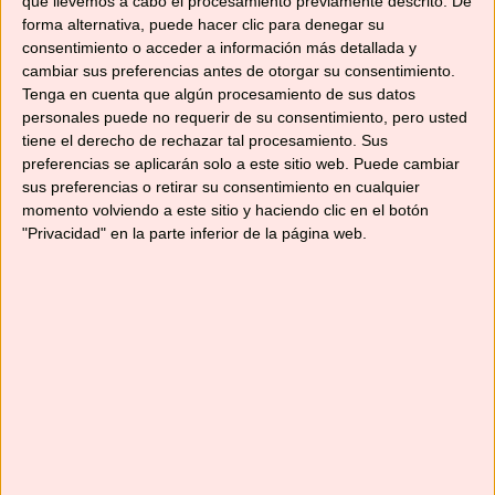
que llevemos a cabo el procesamiento previamente descrito. De
el queso (nos gusta ponerle cheddar). Después
forma alternativa, puede hacer clic para denegar su
el bacon, unas rodajas de tomate y lechuga.
consentimiento o acceder a información más detallada y
cambiar sus preferencias antes de otorgar su consentimiento.
Tenga en cuenta que algún procesamiento de sus datos
Te puedo asegurar que están deliciosas y
personales puede no requerir de su consentimiento, pero usted
cenas divinamente; con la tranquilidad de que
tiene el derecho de rechazar tal procesamiento. Sus
no llevan conservantes ni «cosas raras».
preferencias se aplicarán solo a este sitio web. Puede cambiar
sus preferencias o retirar su consentimiento en cualquier
momento volviendo a este sitio y haciendo clic en el botón
Si tienes alguna duda o quieres decirme algo,
"Privacidad" en la parte inferior de la página web.
escribe un comentario e intentaré ayudarte.
Puedes compartir la receta a quien creas que le
puede gustar.
Y si te apetece, hazle una foto a tu
hamburguesa y publícala en el grupo de
Facebook
para qué veamos lo chula que te ha
quedado. Allí puedes compartir tus recetas si te
apetece, o consultar las que publican otras
personas. ¡Se aprende un montón!