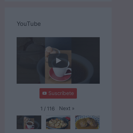
YouTube
Suscríbete
Next
»
1
/
116