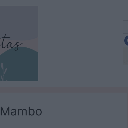
Bu
n Mambo