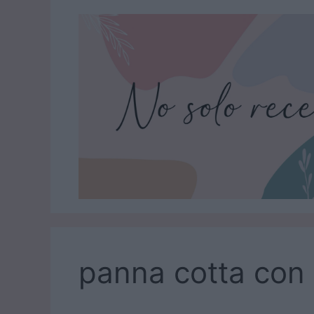
Saltar
al
contenido
panna cotta co