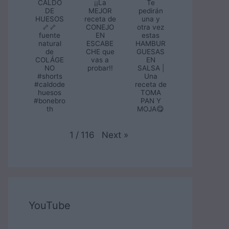
CALDO
¡¡La
Te
DE
MEJOR
pedirán
HUESOS
receta de
una y
🦴🦴
CONEJO
otra vez
fuente
EN
estas
natural
ESCABE
HAMBUR
de
CHE que
GUESAS
COLÁGE
vas a
EN
NO
probar!!
SALSA |
#shorts
Una
#caldode
receta de
huesos
TOMA
#bonebro
PAN Y
th
MOJA😋
Next
»
1
/
116
YouTube