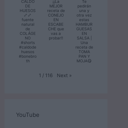
CALDO
¡¡La
Te
DE
MEJOR
pedirán
HUESOS
receta de
una y
🦴🦴
CONEJO
otra vez
fuente
EN
estas
natural
ESCABE
HAMBUR
de
CHE que
GUESAS
COLÁGE
vas a
EN
NO
probar!!
SALSA |
#shorts
Una
#caldode
receta de
huesos
TOMA
#bonebro
PAN Y
th
MOJA😋
Next
»
1
/
116
YouTube