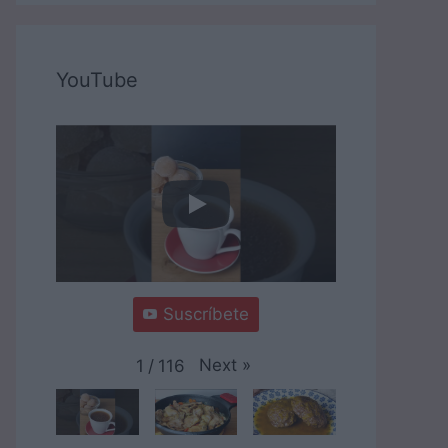
YouTube
Suscríbete
Next
»
1
/
116