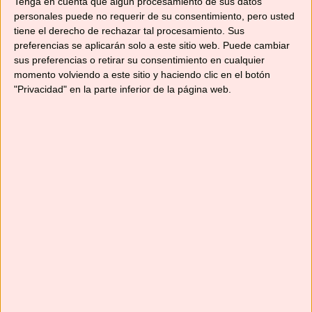
Tenga en cuenta que algún procesamiento de sus datos
personales puede no requerir de su consentimiento, pero usted
tiene el derecho de rechazar tal procesamiento. Sus
preferencias se aplicarán solo a este sitio web. Puede cambiar
sus preferencias o retirar su consentimiento en cualquier
momento volviendo a este sitio y haciendo clic en el botón
"Privacidad" en la parte inferior de la página web.
¿Conoces la batidora amasadora de Cecotec
TWIST&FUSION 4000 LUXURY BLACK? Hace
pocos días que ha llegado a mis manos y estoy
encantada con ella. Tiene un diseño muy
elegante con cuerpo de aluminio fundido y
motor DC de 800 W, selector con pantalla
digital con 8 velocidades y temporizador y bol
de acero inoxidable de …
Leer más