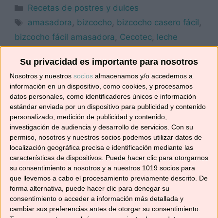
Categorías
Recetas de postres y dulces
Etiquetas
amasadora
,
bizcocho
,
bizcocho casero fácil
,
bizcocho fácil amasadora
,
Cecotec
,
leche
condensada
,
recetas de pastelería casera
,
Su privacidad es importante para nosotros
twist&fusion 4000 luxury
Nosotros y nuestros
socios
almacenamos y/o accedemos a
3 comentarios
información en un dispositivo, como cookies, y procesamos
datos personales, como identificadores únicos e información
estándar enviada por un dispositivo para publicidad y contenido
personalizado, medición de publicidad y contenido,
investigación de audiencia y desarrollo de servicios.
Con su
TWIST&FUSION 4000
permiso, nosotros y nuestros socios podemos utilizar datos de
LUXURY BLACK + 3 RECETAS
localización geográfica precisa e identificación mediante las
características de dispositivos. Puede hacer clic para otorgarnos
su consentimiento a nosotros y a nuestros 1019 socios para
22/04/2021
por
No solo recetas
que llevemos a cabo el procesamiento previamente descrito. De
forma alternativa, puede hacer clic para denegar su
consentimiento o acceder a información más detallada y
cambiar sus preferencias antes de otorgar su consentimiento.