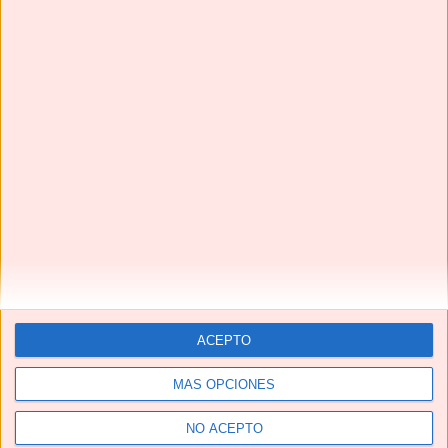
Te pedirán una y otra vez estas HAMBURGUESAS EN
SALSA | Una receta de TOMA PAN Y MOJA😋
Next
»
1
/
116
ACEPTO
MÁS OPCIONES
YouTube
NO ACEPTO