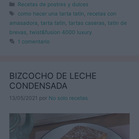
Categorías
Recetas de postres y dulces
Etiquetas
como hacer una tarta tatin
,
recetas con
amasadora
,
tarta tatin
,
tartas caseras
,
tatin de
brevas
,
twist&fusion 4000 luxury
1 comentario
BIZCOCHO DE LECHE
CONDENSADA
13/05/2021
por
No solo recetas