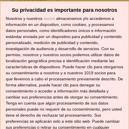
¡SUSCRÍBETE! 🍳🌟
Su privacidad es importante para nosotros
Suscríbete ahora para recibir todas las recetas
Nosotros y nuestros
socios
almacenamos y/o accedemos a
información en un dispositivo, como cookies, y procesamos
en tu correo.
datos personales, como identificadores únicos e información
estándar enviada por un dispositivo para publicidad y contenido
¡No te pierdas ninguna! 👩‍🍳👨‍🍳
personalizado, medición de publicidad y contenido,
Dirección
investigación de audiencia y desarrollo de servicios.
Con su
de
permiso, nosotros y nuestros socios podemos utilizar datos de
localización geográfica precisa e identificación mediante las
correo
características de dispositivos. Puede hacer clic para otorgarnos
electrónico
Suscribir
su consentimiento a nosotros y a nuestros 1019 socios para
que llevemos a cabo el procesamiento previamente descrito. De
forma alternativa, puede hacer clic para denegar su
consentimiento o acceder a información más detallada y
cambiar sus preferencias antes de otorgar su consentimiento.
Tenga en cuenta que algún procesamiento de sus datos
YouTube
personales puede no requerir de su consentimiento, pero usted
tiene el derecho de rechazar tal procesamiento. Sus
preferencias se aplicarán solo a este sitio web. Puede cambiar
sus preferencias o retirar su consentimiento en cualquier