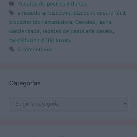
Categorías
Recetas de postres y dulces
Etiquetas
amasadora
,
bizcocho
,
bizcocho casero fácil
,
bizcocho fácil amasadora
,
Cecotec
,
leche
condensada
,
recetas de pastelería casera
,
twist&fusion 4000 luxury
3 comentarios
Categorías
Categorías