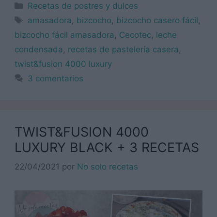
Categorías
Recetas de postres y dulces
Etiquetas
amasadora
,
bizcocho
,
bizcocho casero fácil
,
bizcocho fácil amasadora
,
Cecotec
,
leche
condensada
,
recetas de pastelería casera
,
twist&fusion 4000 luxury
3 comentarios
TWIST&FUSION 4000
LUXURY BLACK + 3 RECETAS
22/04/2021
por
No solo recetas