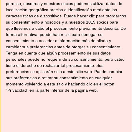
permiso, nosotros y nuestros socios podemos utilizar datos de
localización geográfica precisa e identificación mediante las
Categorías
Recetas de postres y dulces
características de dispositivos. Puede hacer clic para otorgarnos
Etiquetas
amasadora
,
Cecotec
,
fresas con nata
,
pizza
su consentimiento a nosotros y a nuestros 1019 socios para
que llevemos a cabo el procesamiento previamente descrito. De
genovesa de cebolla
,
recetas con amasadora
,
forma alternativa, puede hacer clic para denegar su
tarta de manzana
,
twist&fusion 4000 luxury
consentimiento o acceder a información más detallada y
cambiar sus preferencias antes de otorgar su consentimiento.
2 comentarios
Tenga en cuenta que algún procesamiento de sus datos
personales puede no requerir de su consentimiento, pero usted
tiene el derecho de rechazar tal procesamiento. Sus
preferencias se aplicarán solo a este sitio web. Puede cambiar
sus preferencias o retirar su consentimiento en cualquier
Categorías
momento volviendo a este sitio y haciendo clic en el botón
"Privacidad" en la parte inferior de la página web.
Categorías