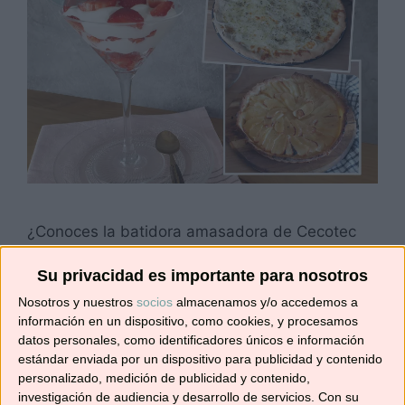
¿Conoces la batidora amasadora de Cecotec
TWIST&FUSION 4000 LUXURY BLACK? Hace
Su privacidad es importante para nosotros
pocos días que ha llegado a mis manos y estoy
encantada con ella. Tiene un diseño muy
Nosotros y nuestros
socios
almacenamos y/o accedemos a
elegante con cuerpo de aluminio fundido y
información en un dispositivo, como cookies, y procesamos
datos personales, como identificadores únicos e información
motor DC de 800 W, selector con pantalla
estándar enviada por un dispositivo para publicidad y contenido
digital con 8 velocidades y temporizador y bol
personalizado, medición de publicidad y contenido,
de acero inoxidable de …
Leer más
investigación de audiencia y desarrollo de servicios.
Con su