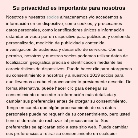
Su privacidad es importante para nosotros
Suscríbete ahora para recibir todas las recetas
Nosotros y nuestros
socios
almacenamos y/o accedemos a
en tu correo.
información en un dispositivo, como cookies, y procesamos
datos personales, como identificadores únicos e información
¡No te pierdas ninguna! 👩‍🍳👨‍🍳
estándar enviada por un dispositivo para publicidad y contenido
Dirección
personalizado, medición de publicidad y contenido,
de
investigación de audiencia y desarrollo de servicios.
Con su
correo
permiso, nosotros y nuestros socios podemos utilizar datos de
localización geográfica precisa e identificación mediante las
electrónico
Suscribir
características de dispositivos. Puede hacer clic para otorgarnos
su consentimiento a nosotros y a nuestros 1019 socios para
que llevemos a cabo el procesamiento previamente descrito. De
forma alternativa, puede hacer clic para denegar su
consentimiento o acceder a información más detallada y
cambiar sus preferencias antes de otorgar su consentimiento.
YouTube
Tenga en cuenta que algún procesamiento de sus datos
personales puede no requerir de su consentimiento, pero usted
tiene el derecho de rechazar tal procesamiento. Sus
preferencias se aplicarán solo a este sitio web. Puede cambiar
sus preferencias o retirar su consentimiento en cualquier