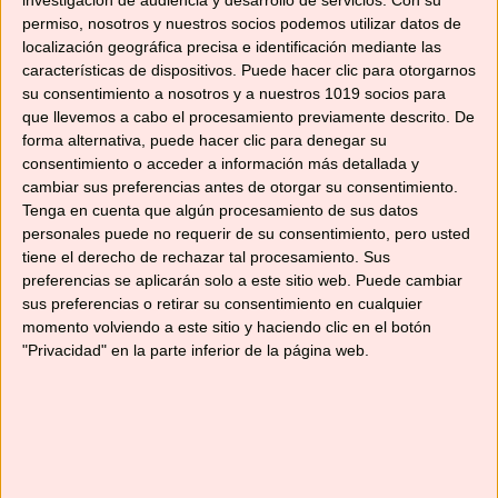
investigación de audiencia y desarrollo de servicios.
Con su
permiso, nosotros y nuestros socios podemos utilizar datos de
Categorías
localización geográfica precisa e identificación mediante las
Recetas con Thermomix
,
Recetas de carnes
características de dispositivos. Puede hacer clic para otorgarnos
y aves
su consentimiento a nosotros y a nuestros 1019 socios para
Etiquetas
botifarra
,
cocina al vapor
,
cuina catalana
,
que llevemos a cabo el procesamiento previamente descrito. De
forma alternativa, puede hacer clic para denegar su
dijous gras
,
jueves lardero
,
robot de cocina
,
consentimiento o acceder a información más detallada y
Tm31
,
Tm5
,
TM6
,
Varoma
cambiar sus preferencias antes de otorgar su consentimiento.
Tenga en cuenta que algún procesamiento de sus datos
Deja un comentario
personales puede no requerir de su consentimiento, pero usted
tiene el derecho de rechazar tal procesamiento. Sus
preferencias se aplicarán solo a este sitio web. Puede cambiar
sus preferencias o retirar su consentimiento en cualquier
momento volviendo a este sitio y haciendo clic en el botón
Categorías
"Privacidad" en la parte inferior de la página web.
Categorías