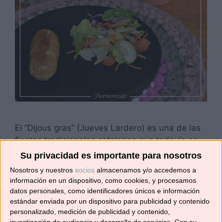
El “Dijous gras” (Jueves Lardero) es una de las
fiestas tradicionales catalanas que todavía se
conservan con gran éxito. Se celebra el jueves
Su privacidad es importante para nosotros
antes de carnaval, siendo éste el primer día de
Nosotros y nuestros
socios
almacenamos y/o accedemos a
celebraciones. Los productos que
información en un dispositivo, como cookies, y procesamos
tradicionalmente se consumen son la tortilla, la
datos personales, como identificadores únicos e información
butifarra de huevo y de postre la coca de
estándar enviada por un dispositivo para publicidad y contenido
personalizado, medición de publicidad y contenido,
llardons. Esta no …
Leer más