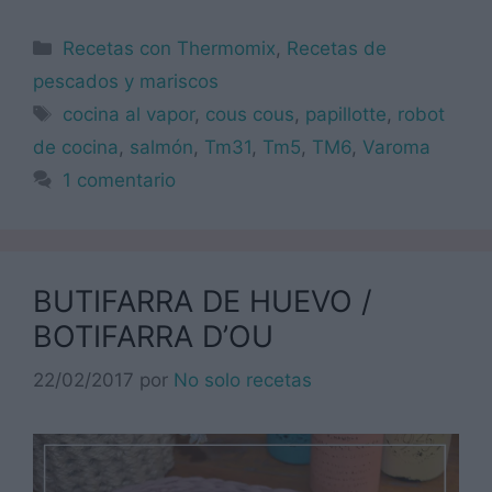
Categorías
Recetas con Thermomix
,
Recetas de
pescados y mariscos
Etiquetas
cocina al vapor
,
cous cous
,
papillotte
,
robot
de cocina
,
salmón
,
Tm31
,
Tm5
,
TM6
,
Varoma
1 comentario
BUTIFARRA DE HUEVO /
BOTIFARRA D’OU
22/02/2017
por
No solo recetas