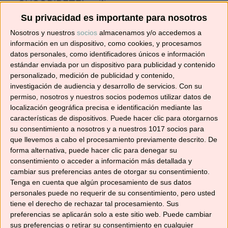
¡SUSCRÍBETE! 🍳🌟
Su privacidad es importante para nosotros
Suscríbete ahora para recibir todas las recetas
Nosotros y nuestros
socios
almacenamos y/o accedemos a
información en un dispositivo, como cookies, y procesamos
en tu correo.
datos personales, como identificadores únicos e información
estándar enviada por un dispositivo para publicidad y contenido
¡No te pierdas ninguna! 👩‍🍳👨‍🍳
personalizado, medición de publicidad y contenido,
Dirección
investigación de audiencia y desarrollo de servicios.
Con su
de
permiso, nosotros y nuestros socios podemos utilizar datos de
localización geográfica precisa e identificación mediante las
correo
características de dispositivos. Puede hacer clic para otorgarnos
electrónico
Suscribir
su consentimiento a nosotros y a nuestros 1017 socios para
que llevemos a cabo el procesamiento previamente descrito. De
forma alternativa, puede hacer clic para denegar su
consentimiento o acceder a información más detallada y
cambiar sus preferencias antes de otorgar su consentimiento.
Tenga en cuenta que algún procesamiento de sus datos
YouTube
personales puede no requerir de su consentimiento, pero usted
tiene el derecho de rechazar tal procesamiento. Sus
preferencias se aplicarán solo a este sitio web. Puede cambiar
sus preferencias o retirar su consentimiento en cualquier