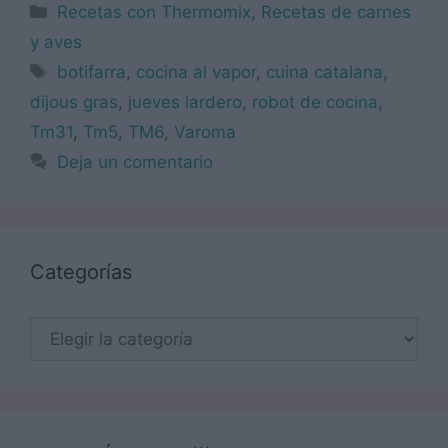
Categorías
Recetas con Thermomix
,
Recetas de carnes
y aves
Etiquetas
botifarra
,
cocina al vapor
,
cuina catalana
,
dijous gras
,
jueves lardero
,
robot de cocina
,
Tm31
,
Tm5
,
TM6
,
Varoma
Deja un comentario
Categorías
Categorías