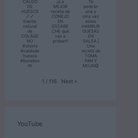
CALDO
¡¡La
Te
DE
MEJOR
pedirán
HUESOS
receta de
una y
🦴🦴
CONEJO
otra vez
fuente
EN
estas
natural
ESCABE
HAMBUR
de
CHE que
GUESAS
COLÁGE
vas a
EN
NO
probar!!
SALSA |
#shorts
Una
#caldode
receta de
huesos
TOMA
#bonebro
PAN Y
th
MOJA😋
Next
»
1
/
116
YouTube