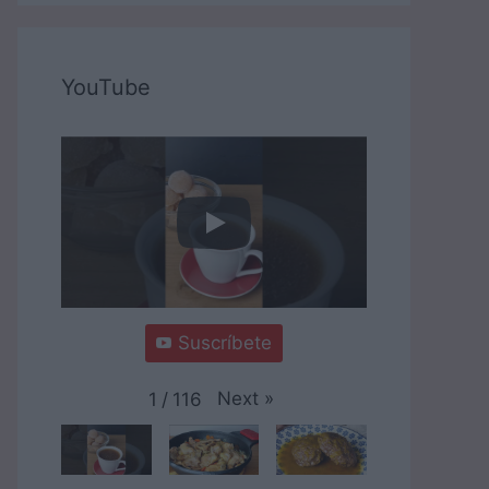
YouTube
Suscríbete
Next
»
1
/
116