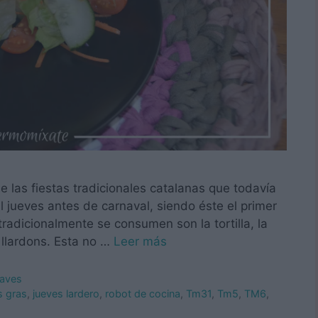
e las fiestas tradicionales catalanas que todavía
l jueves antes de carnaval, siendo éste el primer
radicionalmente se consumen son la tortilla, la
 llardons. Esta no …
Leer más
 aves
s gras
,
jueves lardero
,
robot de cocina
,
Tm31
,
Tm5
,
TM6
,