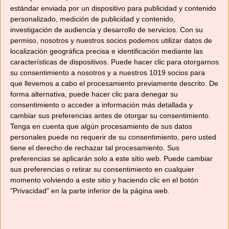
estándar enviada por un dispositivo para publicidad y contenido
personalizado, medición de publicidad y contenido,
investigación de audiencia y desarrollo de servicios.
Con su
permiso, nosotros y nuestros socios podemos utilizar datos de
Te enseño a preparar un riquísimo pulled pork o
localización geográfica precisa e identificación mediante las
cerdo deshebrado en la olla lenta El pulled pork
características de dispositivos. Puede hacer clic para otorgarnos
es una receta típica de los Estados Unidos y la
su consentimiento a nosotros y a nuestros 1019 socios para
que llevemos a cabo el procesamiento previamente descrito. De
forma de prepararla cambia de una región a
forma alternativa, puede hacer clic para denegar su
otra. En España se está popularizando mucho,
consentimiento o acceder a información más detallada y
sobre todo desde que se han puesto de moda
cambiar sus preferencias antes de otorgar su consentimiento.
las slow cooker, …
Leer más
Tenga en cuenta que algún procesamiento de sus datos
personales puede no requerir de su consentimiento, pero usted
tiene el derecho de rechazar tal procesamiento. Sus
Categorías
Recetas de carnes y aves
preferencias se aplicarán solo a este sitio web. Puede cambiar
Etiquetas
sus preferencias o retirar su consentimiento en cualquier
american recipe
,
cerdo deshilachado
,
como
momento volviendo a este sitio y haciendo clic en el botón
hacer pulled pork en casa
,
hamburguesa
,
"Privacidad" en la parte inferior de la página web.
hamburguesa de pulled pork
,
olla lenta
,
pulled
pork
,
pulled pork en olla lenta
,
receta