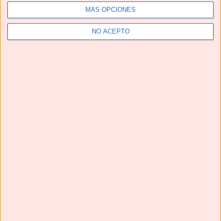
MÁS OPCIONES
NO ACEPTO
Te pedirán una y otra vez estas HAMBURGUESAS EN
SALSA | Una receta de TOMA PAN Y MOJA😋
Next
»
1
/
116
YouTube