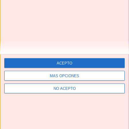
Suscríbete
Next
»
1
/
116
ACEPTO
MÁS OPCIONES
NO ACEPTO
CALDO DE HUESOS 🦴🦴 fuente natural de COLÁGENO
#shorts #caldodehuesos #bonebroth