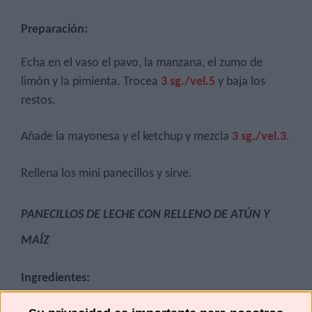
Preparación:
Echa en el vaso el pavo, la manzana, el zumo de
limón y la pimienta. Trocea
3 sg./vel.5
y baja los
restos.
Añade la mayonesa y el ketchup y mezcla
3 sg./vel.3
.
Rellena los mini panecillos y sirve.
PANECILLOS DE LECHE CON RELLENO DE ATÚN Y
MAÍZ
Ingredientes:
90 gr. de atún en aceite escurrido