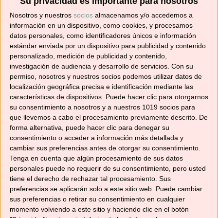
Su privacidad es importante para nosotros
Nosotros y nuestros
socios
almacenamos y/o accedemos a
140 gr. de maíz en conserva escurrido
información en un dispositivo, como cookies, y procesamos
datos personales, como identificadores únicos e información
estándar enviada por un dispositivo para publicidad y contenido
dos cucharadas de mayonesa
personalizado, medición de publicidad y contenido,
investigación de audiencia y desarrollo de servicios.
Con su
10 panecillos de leche
permiso, nosotros y nuestros socios podemos utilizar datos de
localización geográfica precisa e identificación mediante las
características de dispositivos. Puede hacer clic para otorgarnos
Preparación:
su consentimiento a nosotros y a nuestros 1019 socios para
que llevemos a cabo el procesamiento previamente descrito. De
Echa todos los ingredientes en el vaso y trocea
15
forma alternativa, puede hacer clic para denegar su
consentimiento o acceder a información más detallada y
sg./vel.4
.
cambiar sus preferencias antes de otorgar su consentimiento.
Tenga en cuenta que algún procesamiento de sus datos
Rellena los panecillos.
personales puede no requerir de su consentimiento, pero usted
tiene el derecho de rechazar tal procesamiento. Sus
preferencias se aplicarán solo a este sitio web. Puede cambiar
BATIDO DE CHOCOLATE
sus preferencias o retirar su consentimiento en cualquier
momento volviendo a este sitio y haciendo clic en el botón