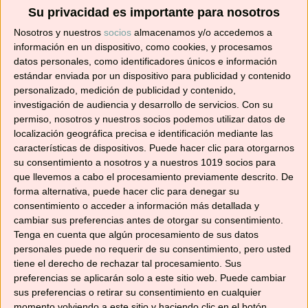
Suscríbete ahora para recibir todas las recetas
Su privacidad es importante para nosotros
en tu correo.
Nosotros y nuestros
socios
almacenamos y/o accedemos a
información en un dispositivo, como cookies, y procesamos
¡No te pierdas ninguna! 👩‍🍳👨‍🍳
datos personales, como identificadores únicos e información
Dirección
estándar enviada por un dispositivo para publicidad y contenido
de
personalizado, medición de publicidad y contenido,
investigación de audiencia y desarrollo de servicios.
Con su
correo
permiso, nosotros y nuestros socios podemos utilizar datos de
electrónico
localización geográfica precisa e identificación mediante las
Suscribir
características de dispositivos. Puede hacer clic para otorgarnos
su consentimiento a nosotros y a nuestros 1019 socios para
que llevemos a cabo el procesamiento previamente descrito. De
forma alternativa, puede hacer clic para denegar su
consentimiento o acceder a información más detallada y
YouTube
cambiar sus preferencias antes de otorgar su consentimiento.
Tenga en cuenta que algún procesamiento de sus datos
personales puede no requerir de su consentimiento, pero usted
tiene el derecho de rechazar tal procesamiento. Sus
preferencias se aplicarán solo a este sitio web. Puede cambiar
sus preferencias o retirar su consentimiento en cualquier
momento volviendo a este sitio y haciendo clic en el botón