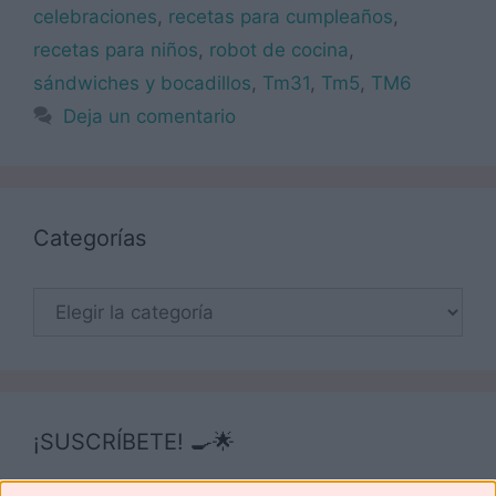
celebraciones
,
recetas para cumpleaños
,
recetas para niños
,
robot de cocina
,
sándwiches y bocadillos
,
Tm31
,
Tm5
,
TM6
Deja un comentario
Categorías
Categorías
¡SUSCRÍBETE! 🍳🌟