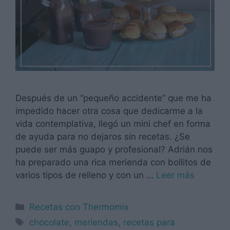
Después de un “pequeño accidente” que me ha
impedido hacer otra cosa que dedicarme a la
vida contemplativa, llegó un mini chef en forma
de ayuda para no dejaros sin recetas. ¿Se
puede ser más guapo y profesional? Adrián nos
ha preparado una rica merienda con bollitos de
varios tipos de relleno y con un …
Leer más
Categorías
Recetas con Thermomix
Etiquetas
chocolate
,
meriendas
,
recetas para