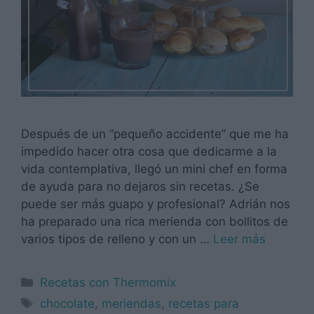
Después de un “pequeño accidente” que me ha
impedido hacer otra cosa que dedicarme a la
vida contemplativa, llegó un mini chef en forma
de ayuda para no dejaros sin recetas. ¿Se
puede ser más guapo y profesional? Adrián nos
ha preparado una rica merienda con bollitos de
varios tipos de relleno y con un …
Leer más
Categorías
Recetas con Thermomix
Etiquetas
chocolate
,
meriendas
,
recetas para