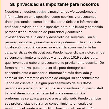
Suscríbete ahora para recibir todas las recetas
Su privacidad es importante para nosotros
en tu correo.
Nosotros y nuestros
socios
almacenamos y/o accedemos a
información en un dispositivo, como cookies, y procesamos
¡No te pierdas ninguna! 👩‍🍳👨‍🍳
datos personales, como identificadores únicos e información
Dirección
estándar enviada por un dispositivo para publicidad y contenido
de
personalizado, medición de publicidad y contenido,
investigación de audiencia y desarrollo de servicios.
Con su
correo
permiso, nosotros y nuestros socios podemos utilizar datos de
electrónico
localización geográfica precisa e identificación mediante las
Suscribir
características de dispositivos. Puede hacer clic para otorgarnos
su consentimiento a nosotros y a nuestros 1019 socios para
que llevemos a cabo el procesamiento previamente descrito. De
forma alternativa, puede hacer clic para denegar su
consentimiento o acceder a información más detallada y
YouTube
cambiar sus preferencias antes de otorgar su consentimiento.
Tenga en cuenta que algún procesamiento de sus datos
personales puede no requerir de su consentimiento, pero usted
tiene el derecho de rechazar tal procesamiento. Sus
preferencias se aplicarán solo a este sitio web. Puede cambiar
sus preferencias o retirar su consentimiento en cualquier
momento volviendo a este sitio y haciendo clic en el botón