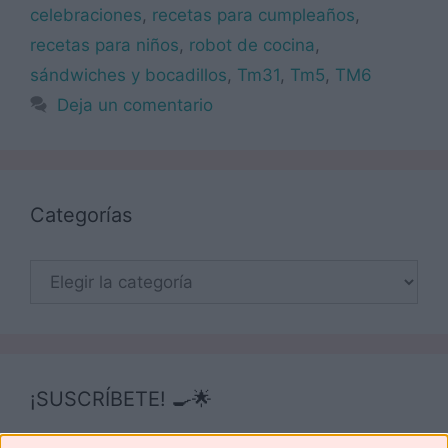
celebraciones
,
recetas para cumpleaños
,
recetas para niños
,
robot de cocina
,
sándwiches y bocadillos
,
Tm31
,
Tm5
,
TM6
Deja un comentario
Categorías
Categorías
¡SUSCRÍBETE! 🍳🌟