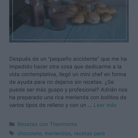
Después de un “pequeño accidente” que me ha
impedido hacer otra cosa que dedicarme a la
vida contemplativa, llegó un mini chef en forma
de ayuda para no dejaros sin recetas. ¿Se
puede ser más guapo y profesional? Adrián nos
ha preparado una rica merienda con bollitos de
varios tipos de relleno y con un …
Leer más
Categorías
Recetas con Thermomix
Etiquetas
chocolate
,
meriendas
,
recetas para