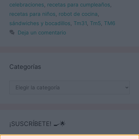
celebraciones
,
recetas para cumpleaños
,
recetas para niños
,
robot de cocina
,
sándwiches y bocadillos
,
Tm31
,
Tm5
,
TM6
Deja un comentario
Categorías
Categorías
¡SUSCRÍBETE! 🍳🌟