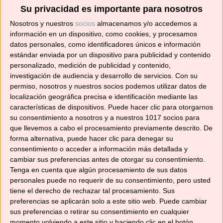
Suscríbete ahora para recibir todas las recetas
Su privacidad es importante para nosotros
en tu correo.
Nosotros y nuestros
socios
almacenamos y/o accedemos a
información en un dispositivo, como cookies, y procesamos
¡No te pierdas ninguna! 👩‍🍳👨‍🍳
datos personales, como identificadores únicos e información
Dirección
estándar enviada por un dispositivo para publicidad y contenido
de
personalizado, medición de publicidad y contenido,
investigación de audiencia y desarrollo de servicios.
Con su
correo
permiso, nosotros y nuestros socios podemos utilizar datos de
electrónico
localización geográfica precisa e identificación mediante las
Suscribir
características de dispositivos. Puede hacer clic para otorgarnos
su consentimiento a nosotros y a nuestros 1017 socios para
que llevemos a cabo el procesamiento previamente descrito. De
forma alternativa, puede hacer clic para denegar su
consentimiento o acceder a información más detallada y
YouTube
cambiar sus preferencias antes de otorgar su consentimiento.
Tenga en cuenta que algún procesamiento de sus datos
personales puede no requerir de su consentimiento, pero usted
tiene el derecho de rechazar tal procesamiento. Sus
preferencias se aplicarán solo a este sitio web. Puede cambiar
sus preferencias o retirar su consentimiento en cualquier
momento volviendo a este sitio y haciendo clic en el botón