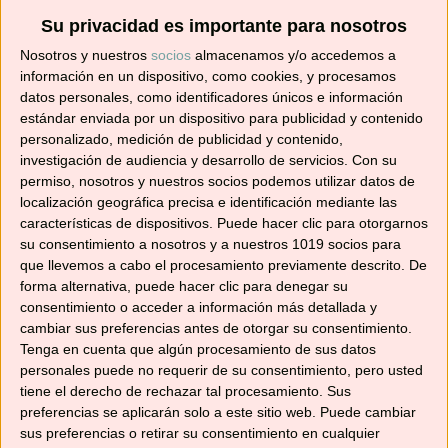
Su privacidad es importante para nosotros
Suscríbete ahora para recibir todas las recetas
Nosotros y nuestros
socios
almacenamos y/o accedemos a
en tu correo.
información en un dispositivo, como cookies, y procesamos
datos personales, como identificadores únicos e información
¡No te pierdas ninguna! 👩‍🍳👨‍🍳
estándar enviada por un dispositivo para publicidad y contenido
Dirección
personalizado, medición de publicidad y contenido,
de
investigación de audiencia y desarrollo de servicios.
Con su
correo
permiso, nosotros y nuestros socios podemos utilizar datos de
localización geográfica precisa e identificación mediante las
electrónico
Suscribir
características de dispositivos. Puede hacer clic para otorgarnos
su consentimiento a nosotros y a nuestros 1019 socios para
que llevemos a cabo el procesamiento previamente descrito. De
forma alternativa, puede hacer clic para denegar su
consentimiento o acceder a información más detallada y
cambiar sus preferencias antes de otorgar su consentimiento.
YouTube
Tenga en cuenta que algún procesamiento de sus datos
personales puede no requerir de su consentimiento, pero usted
tiene el derecho de rechazar tal procesamiento. Sus
preferencias se aplicarán solo a este sitio web. Puede cambiar
sus preferencias o retirar su consentimiento en cualquier