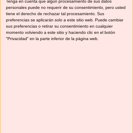
Tenga en cuenta que algún procesamiento de sus datos
personales puede no requerir de su consentimiento, pero usted
tiene el derecho de rechazar tal procesamiento. Sus
preferencias se aplicarán solo a este sitio web. Puede cambiar
sus preferencias o retirar su consentimiento en cualquier
momento volviendo a este sitio y haciendo clic en el botón
"Privacidad" en la parte inferior de la página web.
Disfruta mucho si te vas de vacaciones, pero
los que nos quedamos en casa, como nosotras,
tenemos otra forma de disfrutar que es
preparando y degustando cositas ricas como
las que vamos a publicar estos días. Hoy un
dulce muy tradicional en estas fechas:
bocaditos de torrija, pero con un toque
especial, el chocolate. Siempre …
Leer más
Categorías
Recetas con Thermomix
,
Recetas de postres