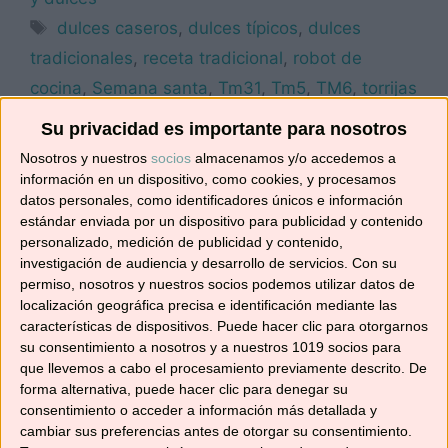
Etiquetas
dulces caseros
,
dulces típicos
,
dulces
tradicionales
,
receta tradicional
,
robot de
cocina
,
Semana santa
,
Tm31
,
Tm5
,
TM6
,
torrijas
Deja un comentario
Su privacidad es importante para nosotros
Nosotros y nuestros
socios
almacenamos y/o accedemos a
información en un dispositivo, como cookies, y procesamos
datos personales, como identificadores únicos e información
BOCADITOS DE TORRIJA CON
estándar enviada por un dispositivo para publicidad y contenido
personalizado, medición de publicidad y contenido,
CORAZÓN DE CHOCOLATE
investigación de audiencia y desarrollo de servicios.
Con su
permiso, nosotros y nuestros socios podemos utilizar datos de
11/04/2017
por
No solo recetas
localización geográfica precisa e identificación mediante las
características de dispositivos. Puede hacer clic para otorgarnos
su consentimiento a nosotros y a nuestros 1019 socios para
que llevemos a cabo el procesamiento previamente descrito. De
forma alternativa, puede hacer clic para denegar su
consentimiento o acceder a información más detallada y
cambiar sus preferencias antes de otorgar su consentimiento.