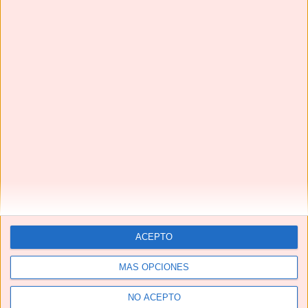
Te pedirán una y otra vez estas HAMBURGUESAS EN
SALSA | Una receta de TOMA PAN Y MOJA😋
Next
»
1
/
116
ACEPTO
MÁS OPCIONES
YouTube
NO ACEPTO