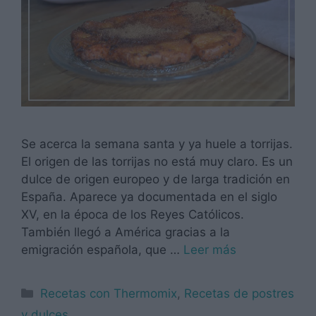
Se acerca la semana santa y ya huele a torrijas.
El origen de las torrijas no está muy claro. Es un
dulce de origen europeo y de larga tradición en
España. Aparece ya documentada en el siglo
XV, en la época de los Reyes Católicos.
También llegó a América gracias a la
emigración española, que …
Leer más
Categorías
Recetas con Thermomix
,
Recetas de postres
y dulces