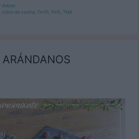
y dulces
,
robot de cocina
,
Tm31
,
Tm5
,
TM6
Y ARÁNDANOS