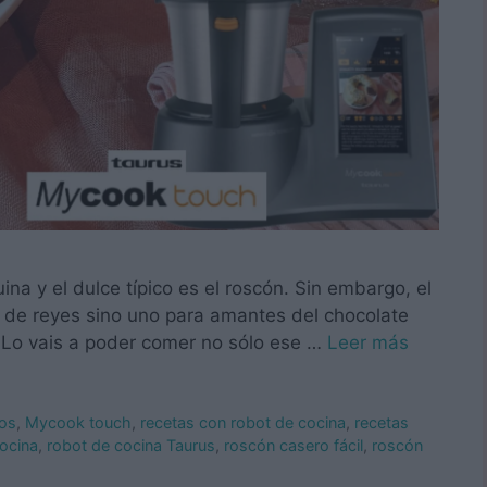
ina y el dulce típico es el roscón. Sin embargo, el
ón de reyes sino uno para amantes del chocolate
. Lo vais a poder comer no sólo ese …
Leer más
cos
,
Mycook touch
,
recetas con robot de cocina
,
recetas
ocina
,
robot de cocina Taurus
,
roscón casero fácil
,
roscón