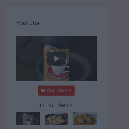
YouTube
Suscríbete
Next
»
1
/
116