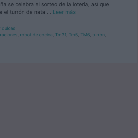
 se celebra el sorteo de la lotería, así que
a el turrón de nata …
Leer más
y dulces
braciones
,
robot de cocina
,
Tm31
,
Tm5
,
TM6
,
turrón
,