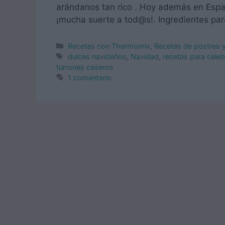
arándanos tan rico . Hoy además en España
¡mucha suerte a tod@s!. Ingredientes par
Categorías
Recetas con Thermomix
,
Recetas de postres 
Etiquetas
dulces navideños
,
Navidad
,
recetas para cele
turrones caseros
1 comentario