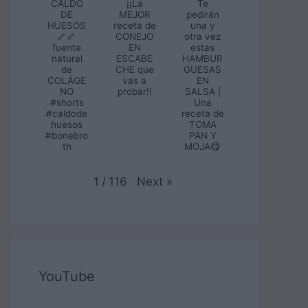
CALDO
¡¡La
Te
DE
MEJOR
pedirán
HUESOS
receta de
una y
🦴🦴
CONEJO
otra vez
fuente
EN
estas
natural
ESCABE
HAMBUR
de
CHE que
GUESAS
COLÁGE
vas a
EN
NO
probar!!
SALSA |
#shorts
Una
#caldode
receta de
huesos
TOMA
#bonebro
PAN Y
th
MOJA😋
Next
»
1
/
116
YouTube