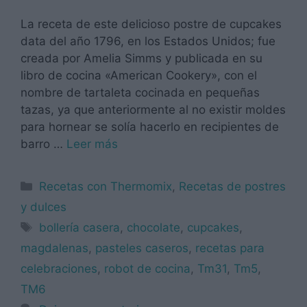
La receta de este delicioso postre de cupcakes
data del año 1796, en los Estados Unidos; fue
creada por Amelia Simms y publicada en su
libro de cocina «American Cookery», con el
nombre de tartaleta cocinada en pequeñas
tazas, ya que anteriormente al no existir moldes
para hornear se solía hacerlo en recipientes de
barro …
Leer más
Categorías
Recetas con Thermomix
,
Recetas de postres
y dulces
Etiquetas
bollería casera
,
chocolate
,
cupcakes
,
magdalenas
,
pasteles caseros
,
recetas para
celebraciones
,
robot de cocina
,
Tm31
,
Tm5
,
TM6