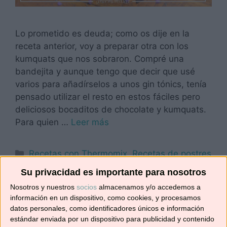
Lo prometido es deuda; como os dije en la
receta anterior, voy a preparar otra con los
kumquats que nos sobraron. Compré una
bandejita y aunque tengo que decir que usé
varios para añadírselos a unos gin tónics, tenía
pensado utilizar el resto en estos fáciles pero
deliciosos bocaditos de chocolate y kumquats.
Para quien …
Leer más
Categorías
Recetas con Thermomix
,
Recetas de postres
y dulces
Su privacidad es importante para nosotros
Etiquetas
chocolate
,
kumquats
,
Navidad
,
recetas para
Nosotros y nuestros
socios
almacenamos y/o accedemos a
información en un dispositivo, como cookies, y procesamos
celebraciones
,
robot de cocina
,
San Valentín
,
datos personales, como identificadores únicos e información
Tm31
,
Tm5
,
TM6
estándar enviada por un dispositivo para publicidad y contenido