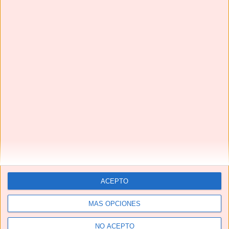
¡¡La MEJOR receta de CONEJO EN ESCABECHE que vas
a probar!!
ACEPTO
MÁS OPCIONES
NO ACEPTO