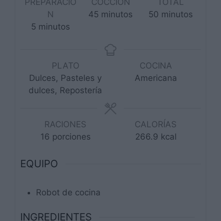
PREPARACIÓ
COCCIÓN
TOTAL
minutos
minutos
N
45
minutos
50
minutos
minutos
5
minutos
PLATO
COCINA
Dulces, Pasteles y
Americana
dulces, Repostería
RACIONES
CALORÍAS
16
porciones
266.9
kcal
EQUIPO
Robot de cocina
INGREDIENTES