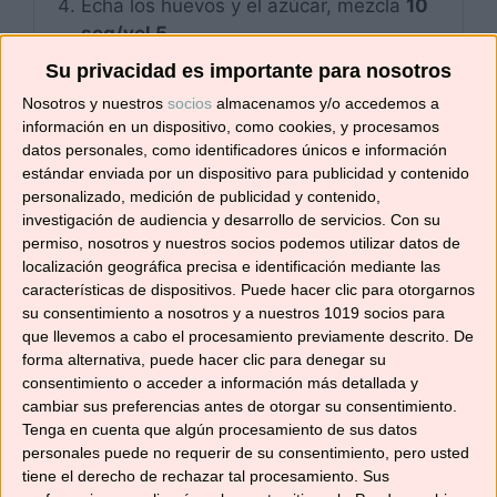
Echa los huevos y el azúcar, mezcla
10
seg/vel 5
.
Añade la vainilla, la harina de almendras,
Su privacidad es importante para nosotros
el cacao en polvo y mezcla
15 seg/vel 8
.
Nosotros y nuestros
socios
almacenamos y/o accedemos a
Vierte la masa dentro del molde
información en un dispositivo, como cookies, y procesamos
datos personales, como identificadores únicos e información
reservado y hornea
25-30 minutos
estándar enviada por un dispositivo para publicidad y contenido
(180°C)
.
personalizado, medición de publicidad y contenido,
Deja enfriar antes de desmoldar.
investigación de audiencia y desarrollo de servicios.
Con su
permiso, nosotros y nuestros socios podemos utilizar datos de
Corta en dieciséis cuadraditos.
localización geográfica precisa e identificación mediante las
características de dispositivos. Puede hacer clic para otorgarnos
su consentimiento a nosotros y a nuestros 1019 socios para
que llevemos a cabo el procesamiento previamente descrito. De
PALABRA CLAVE
forma alternativa, puede hacer clic para denegar su
bizcocho de chocolate con harina de
consentimiento o acceder a información más detallada y
almendras, brownie para celiacos, brownie
cambiar sus preferencias antes de otorgar su consentimiento.
Tenga en cuenta que algún procesamiento de sus datos
sin gluten, gluten free brownie
personales puede no requerir de su consentimiento, pero usted
tiene el derecho de rechazar tal procesamiento. Sus