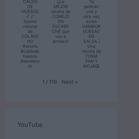
CALDO
¡¡La
Te
DE
MEJOR
pedirán
HUESOS
receta de
una y
🦴🦴
CONEJO
otra vez
fuente
EN
estas
natural
ESCABE
HAMBUR
de
CHE que
GUESAS
COLÁGE
vas a
EN
NO
probar!!
SALSA |
#shorts
Una
#caldode
receta de
huesos
TOMA
#bonebro
PAN Y
th
MOJA😋
Next
»
1
/
116
YouTube