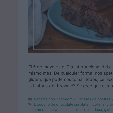
El 5 de mayo es el Día Internacional del 
mismo mes. De cualquier forma, nos apet
gluten, que podemos tomar todos, celíaco
la historia del brownie? Se cree que allá
Categorías
Recetas con Thermomix
,
Recetas de postres 
Etiquetas
bizcocho de chocolate sin gluten
,
bolleria
,
bro
enfermedad celiaca
,
dia nacional del celiaco
,
glute