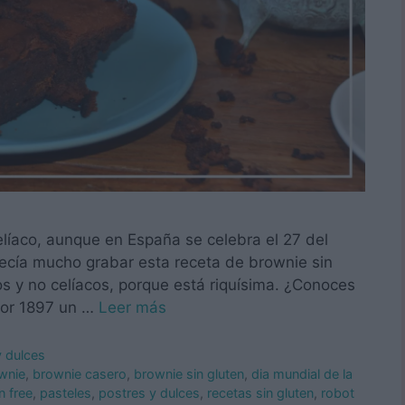
celíaco, aunque en España se celebra el 27 del
ecía mucho grabar esta receta de brownie sin
s y no celíacos, porque está riquísima. ¿Conoces
 por 1897 un …
Leer más
y dulces
wnie
,
brownie casero
,
brownie sin gluten
,
dia mundial de la
n free
,
pasteles
,
postres y dulces
,
recetas sin gluten
,
robot