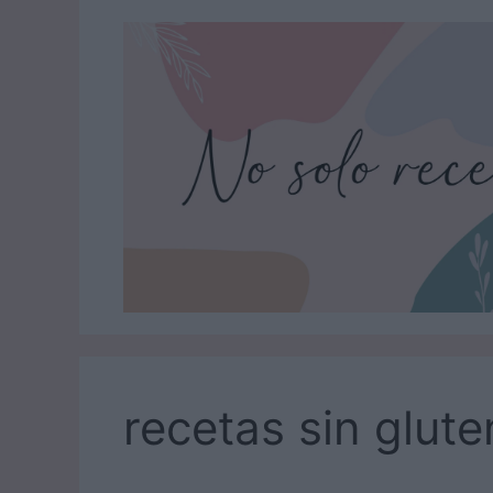
Saltar
al
contenido
recetas sin glute