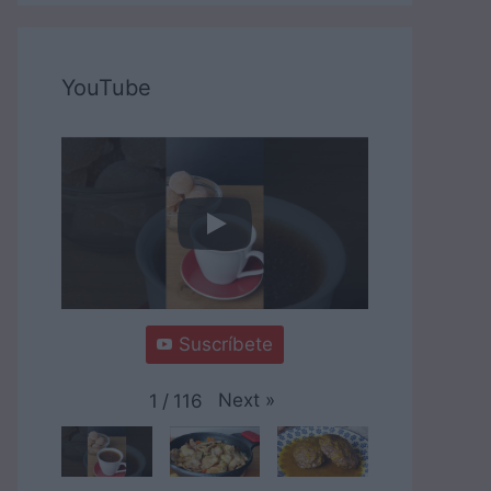
YouTube
Suscríbete
Next
»
1
/
116