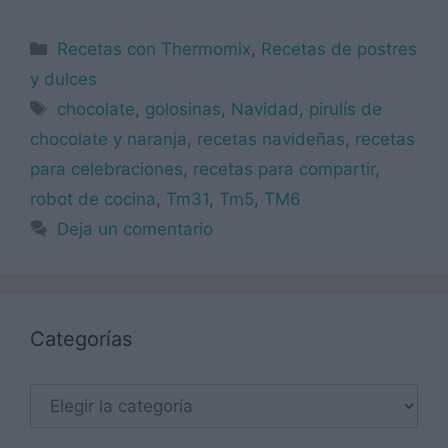
Categorías
Recetas con Thermomix
,
Recetas de postres
y dulces
Etiquetas
chocolate
,
golosinas
,
Navidad
,
pirulís de
chocolate y naranja
,
recetas navideñas
,
recetas
para celebraciones
,
recetas para compartir
,
robot de cocina
,
Tm31
,
Tm5
,
TM6
Deja un comentario
Categorías
Categorías