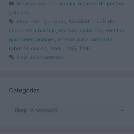
Categorías
Recetas con Thermomix
,
Recetas de postres
y dulces
Etiquetas
chocolate
,
golosinas
,
Navidad
,
pirulís de
chocolate y naranja
,
recetas navideñas
,
recetas
para celebraciones
,
recetas para compartir
,
robot de cocina
,
Tm31
,
Tm5
,
TM6
Deja un comentario
Categorías
Categorías