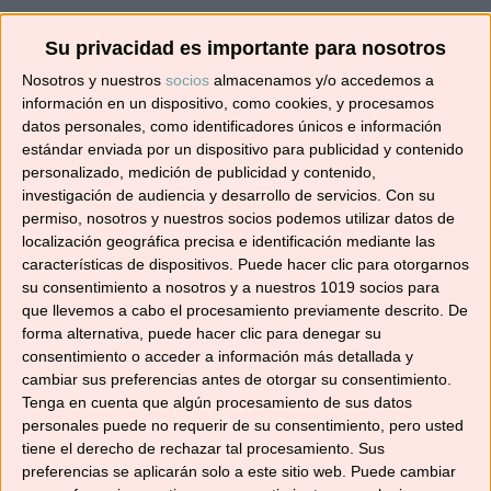
¡SUSCRÍBETE! 🍳🌟
Su privacidad es importante para nosotros
Nosotros y nuestros
socios
almacenamos y/o accedemos a
Suscríbete ahora para recibir todas las recetas
información en un dispositivo, como cookies, y procesamos
datos personales, como identificadores únicos e información
en tu correo.
estándar enviada por un dispositivo para publicidad y contenido
personalizado, medición de publicidad y contenido,
¡No te pierdas ninguna! 👩‍🍳👨‍🍳
investigación de audiencia y desarrollo de servicios.
Con su
Dirección
permiso, nosotros y nuestros socios podemos utilizar datos de
de
localización geográfica precisa e identificación mediante las
características de dispositivos. Puede hacer clic para otorgarnos
correo
su consentimiento a nosotros y a nuestros 1019 socios para
electrónico
Suscribir
que llevemos a cabo el procesamiento previamente descrito. De
forma alternativa, puede hacer clic para denegar su
consentimiento o acceder a información más detallada y
cambiar sus preferencias antes de otorgar su consentimiento.
Tenga en cuenta que algún procesamiento de sus datos
personales puede no requerir de su consentimiento, pero usted
YouTube
tiene el derecho de rechazar tal procesamiento. Sus
preferencias se aplicarán solo a este sitio web. Puede cambiar