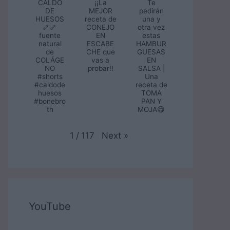
CALDO
¡¡La
Te
DE
MEJOR
pedirán
HUESOS
receta de
una y
🦴🦴
CONEJO
otra vez
fuente
EN
estas
natural
ESCABE
HAMBUR
de
CHE que
GUESAS
COLÁGE
vas a
EN
NO
probar!!
SALSA |
#shorts
Una
#caldode
receta de
huesos
TOMA
#bonebro
PAN Y
th
MOJA😋
Next
»
1
/
117
YouTube