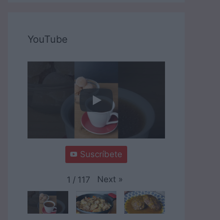
YouTube
Suscríbete
Next
»
1
/
117