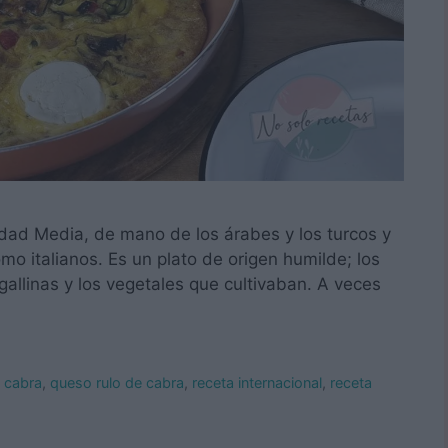
la Edad Media, de mano de los árabes y los turcos y
mo italianos. Es un plato de origen humilde; los
allinas y los vegetales que cultivaban. A veces
e cabra
,
queso rulo de cabra
,
receta internacional
,
receta