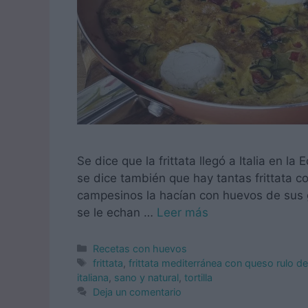
Se dice que la frittata llegó a Italia en 
se dice también que hay tantas frittata co
campesinos la hacían con huevos de sus g
se le echan …
Leer más
Categorías
Recetas con huevos
Etiquetas
frittata
,
frittata mediterránea con queso rulo d
italiana
,
sano y natural
,
tortilla
Deja un comentario