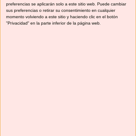
Comparte esto:
preferencias se aplicarán solo a este sitio web. Puede cambiar
sus preferencias o retirar su consentimiento en cualquier
Compartir
momento volviendo a este sitio y haciendo clic en el botón
"Privacidad" en la parte inferior de la página web.
Me gusta esto:
Cargando...
Relacionado
BROWNIE SIN GLUTEN
BROWNIE DE
03/05/2019
CHOCOLATE NEGRO
En «Recetas con
CON PISTACHOS
Thermomix»
17/12/2020
En «Recetas con