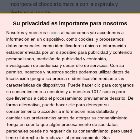
Incorpora el chocolate,mezcla con la espátula y
vierte en el molde.
Su privacidad es importante para nosotros
Hornea durante 30 minutos. Deja templar antes de
Nosotros y nuestros
socios
almacenamos y/o accedemos a
desmoldar.
información en un dispositivo, como cookies, y procesamos
datos personales, como identificadores únicos e información
estándar enviada por un dispositivo para publicidad y contenido
Si preparas esta receta etiquétame en
personalizado, medición de publicidad y contenido,
Instagram
@no_solo_recetas
, que me hará
investigación de audiencia y desarrollo de servicios.
Con su
mucha ilusión. También puedes unirte a nuestro
permiso, nosotros y nuestros socios podemos utilizar datos de
grupo de
Facebook
, donde puedes publicar tus
localización geográfica precisa e identificación mediante las
recetas y aprender de las muchas que se
características de dispositivos. Puede hacer clic para otorgarnos
su consentimiento a nosotros y a nuestros 1017 socios para
publican cada día. Y por supuesto, suscribirte a
que llevemos a cabo el procesamiento previamente descrito. De
esta web y al canal de
YouTube
para no
forma alternativa, puede hacer clic para denegar su
perderte ninguna receta.
consentimiento o acceder a información más detallada y
cambiar sus preferencias antes de otorgar su consentimiento.
¡Hasta pronto!
Tenga en cuenta que algún procesamiento de sus datos
personales puede no requerir de su consentimiento, pero usted
tiene el derecho de rechazar tal procesamiento. Sus