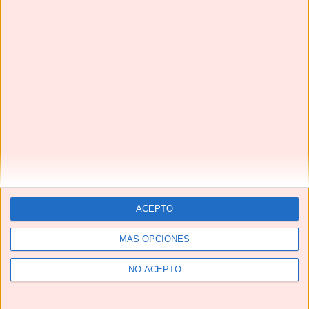
CALDO DE HUESOS 🦴🦴 fuente natural de COLÁGENO
#shorts #caldodehuesos #bonebroth
ACEPTO
MÁS OPCIONES
¡¡La MEJOR receta de CONEJO EN ESCABECHE que vas
a probar!!
NO ACEPTO